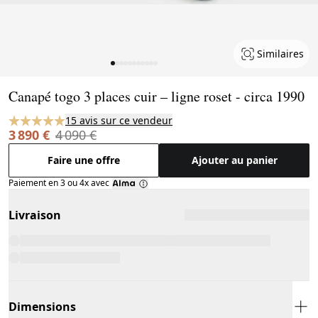
Similaires
Page 1 of 11
Canapé togo 3 places cuir – ligne roset - circa 1990
15 avis sur ce vendeur
3 890 €
4 090 €
Faire une offre
Ajouter au panier
Paiement en 3 ou 4x avec
Livraison
Dimensions