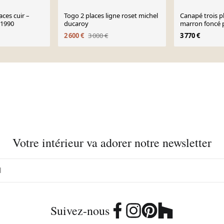
ces cuir –
Togo 2 places ligne roset michel
Canapé trois p
a 1990
ducaroy
marron foncé 
Ducaroy pour 
2 600 €
3 000 €
3 770 €
Votre intérieur va adorer notre newsletter
Suivez-nous