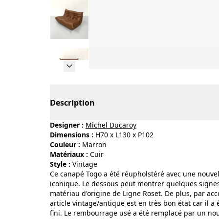
Page 1 of 12
Description
Designer :
Michel Ducaroy
Dimensions :
H70 x L130 x P102
Couleur :
marron
Matériaux :
cuir
Style :
vintage
Ce canapé Togo a été réupholstéré avec une nouvel
iconique. Le dessous peut montrer quelques signes d
matériau d'origine de Ligne Roset. De plus, par acco
article vintage/antique est en très bon état car il 
fini. Le rembourrage usé a été remplacé par un no