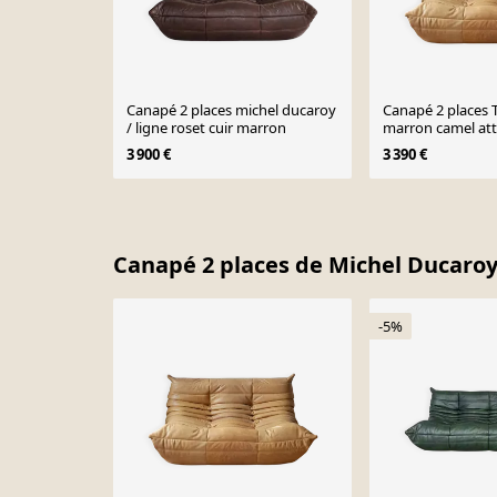
Canapé 2 places michel ducaroy
Canapé 2 places 
/ ligne roset cuir marron
marron camel att
Ducaroy pour Li
3 900 €
3 390 €
Page 1 of 10
Canapé 2 places de Michel Ducaro
-5%