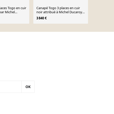
laces Togo en cuir
Canapé Togo 3 places en cuir
Canapé deux
par Michel
noir attribué à Michel Ducaroy
cuir vert Du
Ligne Roset
pour Ligne Roset
Ducaroy pou
3 840 €
OK