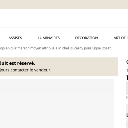
ASSISES
LUMINAIRES
DÉCORATION
ART DE 
go en cuir marron moyen attribué à Michel Ducaroy pour Ligne Roset.
uit est réservé.
jours
contacter le vendeur
.
P