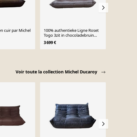
n cuir par Michel
100% authentieke Ligne Roset
Togo 2 place
Togo 3zit in chocoladebruin
ducaroy
origineel leder
3 699 €
2 600 €
3 00
Voir toute la collection Michel Ducaroy
Vendu