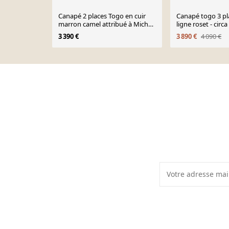
Canapé 2 places Togo en cuir
Canapé togo 3 pla
marron camel attribué à Michel
ligne roset - circ
Ducaroy pour Ligne Roset
3 390 €
3 890 €
4 090 €
Page 1 of 10