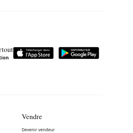
rtout
tion
Vendre
rne)
Devenir vendeur