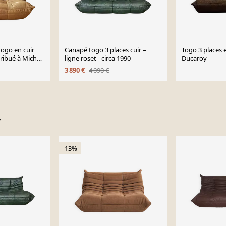
Togo en cuir
Canapé togo 3 places cuir –
Togo 3 places e
ribué à Michel
ligne roset - circa 1990
Ducaroy
gne Roset
3 890 €
4 090 €
y
-13%