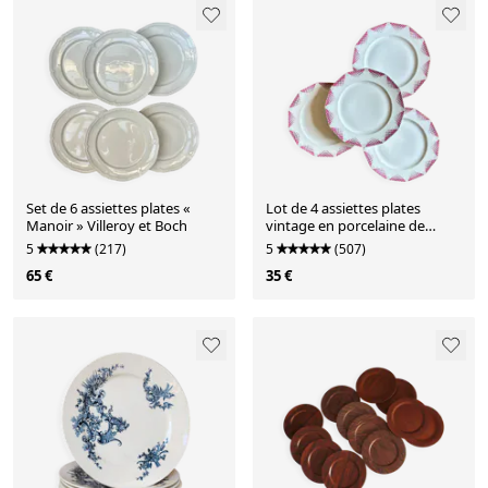
Set de 6 assiettes plates «
Lot de 4 assiettes plates
Manoir » Villeroy et Boch
vintage en porcelaine de
Limoges
5
(217)
5
(507)
65 €
35 €