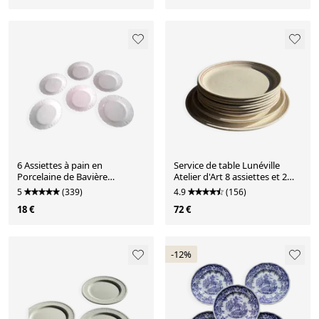
6 Assiettes à pain en
Service de table Lunéville
Porcelaine de Bavière
Atelier d'Art 8 assiettes et 2
Winterling
plats de service
5
(339)
4.9
(156)
18 €
72 €
-12%