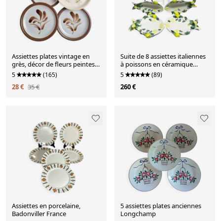
Assiettes plates vintage en
Suite de 8 assiettes italiennes
grès, décor de fleurs peintes à
à poissons en céramique
la main
Barbotine
5
(165)
5
(89)
28 €
35 €
260 €
Assiettes en porcelaine,
5 assiettes plates anciennes
Badonviller France
Longchamp