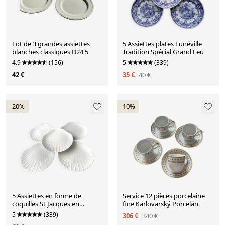
Lot de 3 grandes assiettes
5 Assiettes plates Lunéville
blanches classiques D24,5
Tradition Spécial Grand Feu
4.9
(156)
5
(339)
42 €
35 €
40 €
-20%
-10%
5 Assiettes en forme de
Service 12 pièces porcelaine
coquilles St Jacques en
fine Karlovarský Porcelán
Porcelaine de Limoges
5
(339)
306 €
340 €