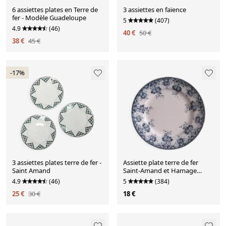
6 assiettes plates en Terre de
3 assiettes en faïence
fer - Modèle Guadeloupe
5
(407)
4.9
(46)
40 €
50 €
38 €
45 €
-17%
3 assiettes plates terre de fer -
Assiette plate terre de fer
Saint Amand
Saint-Amand et Hamage
décor Printanier
4.9
(46)
5
(384)
25 €
30 €
18 €