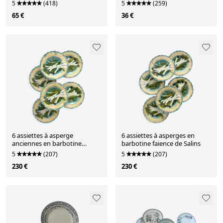
5
(418)
5
(259)
65 €
36 €
6 assiettes à asperge
6 assiettes à asperges en
anciennes en barbotine
barbotine faience de Salins
faïence de Salins
5
(207)
5
(207)
230 €
230 €