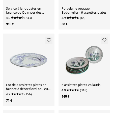
Service à langoustes en
Porcelaine opaque
faience de Quimper des
Badonviller - 6 assiettes plates
années 1930
4.9
(243)
4.9
(68)
910 €
38 €
Lot de 5 assiettes plates en
6 assiettes plates Vallauris
faïence à décor floral couleur
4.9
(318)
lavande H2 D22
4.9
(156)
140 €
71 €