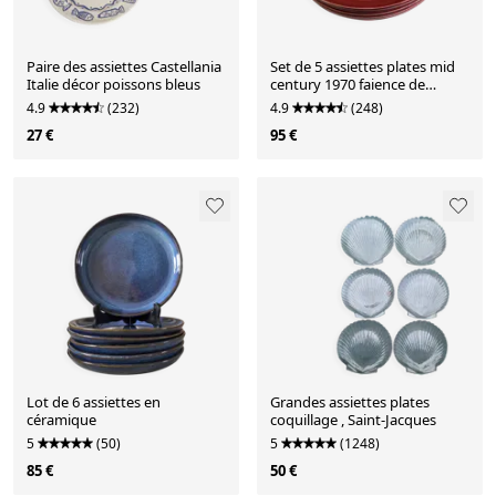
Paire des assiettes Castellania
Set de 5 assiettes plates mid
Italie décor poissons bleus
century 1970 faience de
Longchamp
4.9
(232)
4.9
(248)
27 €
95 €
Lot de 6 assiettes en
Grandes assiettes plates
céramique
coquillage , Saint-Jacques
5
(50)
5
(1248)
85 €
50 €