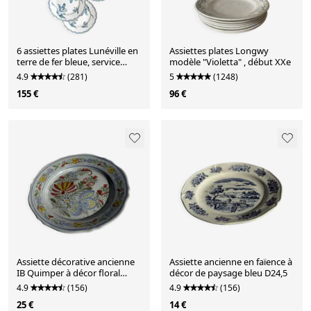
6 assiettes plates Lunéville en
Assiettes plates Longwy
terre de fer bleue, service
modèle "Violetta" , début XXe
"Tulipe"
4.9
(281)
5
(1248)
155 €
96 €
Assiette décorative ancienne
Assiette ancienne en faïence à
IB Quimper à décor floral
décor de paysage bleu D24,5
polychrome D24
4.9
(156)
4.9
(156)
25 €
14 €