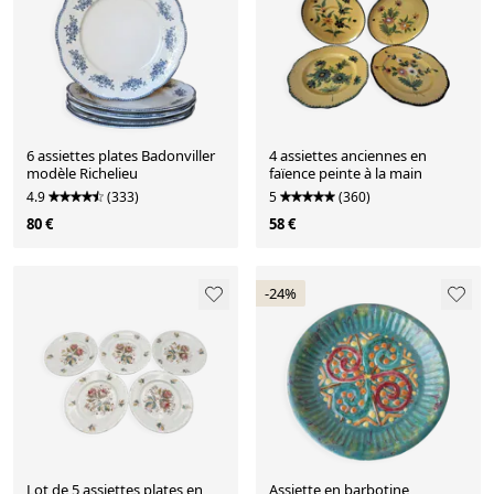
6 assiettes plates Badonviller
4 assiettes anciennes en
modèle Richelieu
faïence peinte à la main
4.9
(333)
5
(360)
80 €
58 €
-24%
Lot de 5 assiettes plates en
Assiette en barbotine