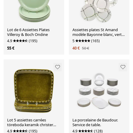
Lot de 6 Assiettes Plates
Assiettes plates St Amand
Villeroy & Boch Ondine
modèle Bayonne blanc, vert
et noir
4.9
(195)
5
(165)
55 €
40 €
50 €
Lot 5 assiettes carrées
La porcelaine de Baudour.
töreboda keramik christer
Service de table.
heijl
4.9
(195)
4.9
(128)