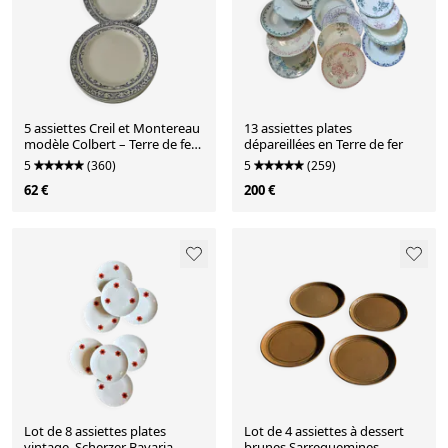
5 assiettes Creil et Montereau
13 assiettes plates
modèle Colbert – Terre de fer
dépareillées en Terre de fer
1890-1895
5
(360)
5
(259)
62 €
200 €
Lot de 8 assiettes plates
Lot de 4 assiettes à dessert
vintage, Scherzer Bavaria
brunes Sarreguemines