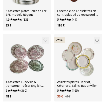
6 assiettes plates Terre de Fer
Ensemble de 12 assiettes en
BFK modèle Régent
contreplaqué de rosewood et
teck par Mossback,
4.9
(333)
5
(44)
Danemark, années 1960.
85 €
195 €
-20%
4 assiettes Lunéville &
Assiettes plates Henriot,
Ironstone – décor English
Céranord, Salins, Badonviller
Style
5
(360)
5
(165)
48 €
36 €
45 €