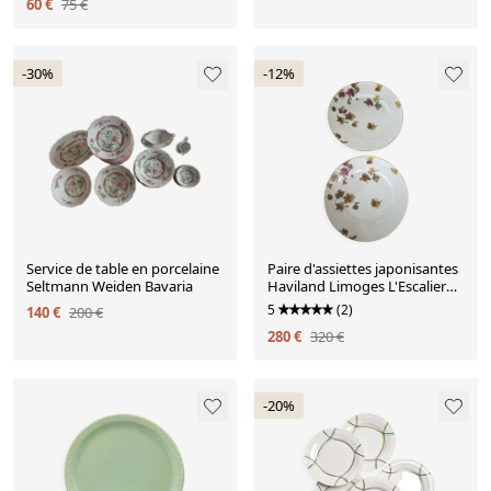
60 €
75 €
-30%
-12%
Service de table en porcelaine
Paire d'assiettes japonisantes
Seltmann Weiden Bavaria
Haviland Limoges L'Escalier
de Cristal
5
(2)
140 €
200 €
280 €
320 €
-20%