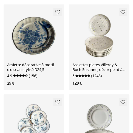
Assiette décorative à motif
Assiettes plates Villeroy &
d'oiseau stylisé D24,5
Boch Susanne, décor peint à
la main, années 60
4.9
(156)
5
(1248)
29 €
120 €