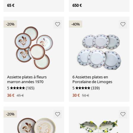
65 €
650 €
-20%
-40%
Assiette plates à fleurs
6 Assiettes plates en
marron années 1970
Porcelaine de Limoges
5
(165)
5
(339)
36 €
45 €
30 €
50 €
-20%