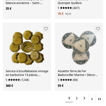
faïence ancienne – Saint-
Quimper Quillivic
Amand – "Anémone"
5
(407)
35 €
70 €
92 €
Service à bouillabaisse vintage
Assiette Terre de Fer
en barbotine 13 pièces,
Badonviller Marine • Décor
années70
bleu romantique • Ass
5
(1248)
5
(88)
360 €
55 €
›
››
1
2
3