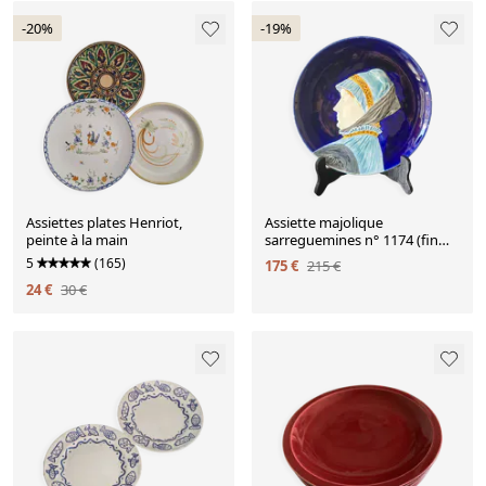
-20%
-19%
Assiettes plates Henriot,
Assiette majolique
peinte à la main
sarreguemines n° 1174 (fin
xixe)
5
(165)
175 €
215 €
24 €
30 €