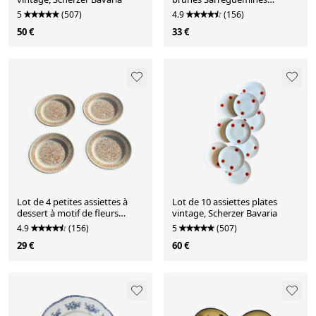
Modèle Savoie D19.5
5
(507)
4.9
(156)
50 €
33 €
Lot de 4 petites assiettes à
Lot de 10 assiettes plates
dessert à motif de fleurs
vintage, Scherzer Bavaria
stylisées vintage
4.9
(156)
5
(507)
29 €
60 €