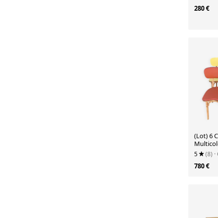
jardin e
280 €
(Lot) 6
Multico
5
(8)
·
780 €