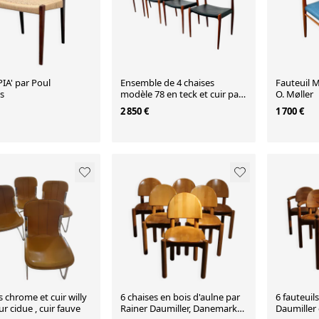
PIA' par Poul
Ensemble de 4 chaises
Fauteuil M
s
modèle 78 en teck et cuir par
O. Møller
Niels O. Møller
2 850 €
1 700 €
s chrome et cuir willy
6 chaises en bois d'aulne par
6 fauteuil
ur cidue , cuir fauve
Rainer Daumiller, Danemark
Daumiller 