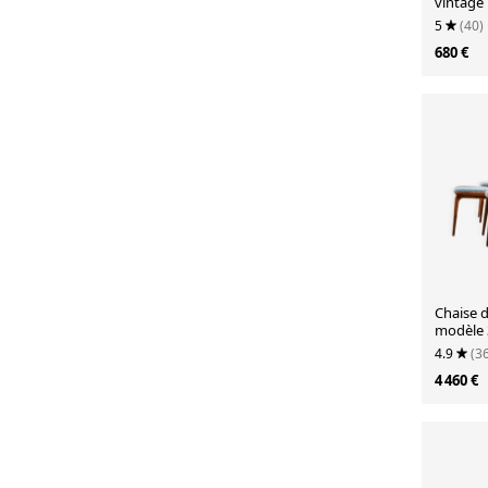
vintage 
Tchécos
5
(40)
680 €
Chaise d
modèle 
teck par
4.9
(3
pour Sl
4 460 €
ensembl