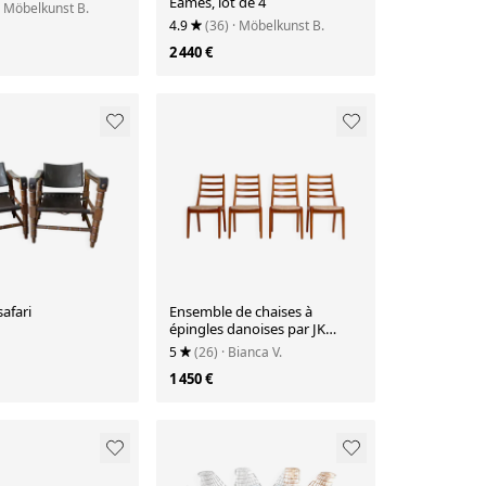
Eames, lot de 4
· Möbelkunst B.
4.9
(36)
· Möbelkunst B.
2 440 €
safari
Ensemble de chaises à
épingles danoises par JK
Mobler, années 1970.
5
(26)
· Bianca V.
1 450 €