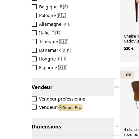
Belgique 🇧🇪
Pologne 🇵🇱
Allemagne 🇩🇪
Italie 🇮🇹
Chaise '
Cadoviu
Tchéquie 🇨🇿
520 €
Danemark 🇩🇰
Hongrie 🇭🇺
Espagne 🇪🇸
-10%
Vendeur
Vendeur professionnel
Vendeur
Super Pro
Dimensions
4 chaise
rizzo po