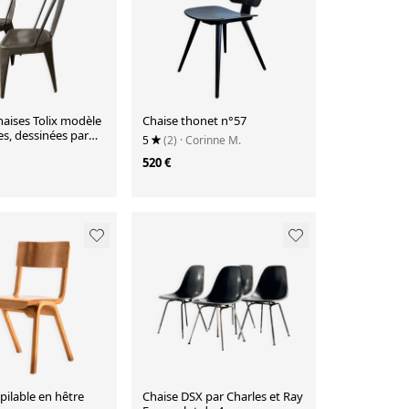
haises Tolix modèle
Chaise thonet n°57
s, dessinées par
5
(2)
· Corinne M.
uchard.
520 €
ilable en hêtre
Chaise DSX par Charles et Ray