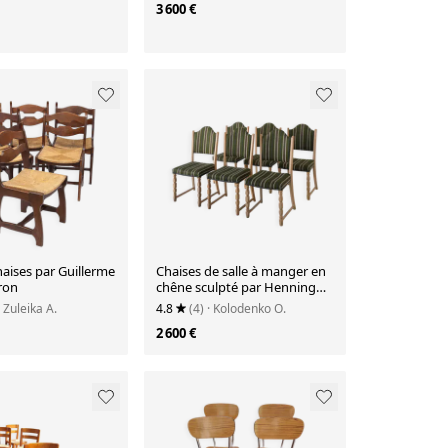
 années 1980
International, USA 1957
3 600 €
haises par Guillerme
Chaises de salle à manger en
ron
chêne sculpté par Henning
Kjaernulf | ensemble de 6 |
· Zuleika A.
4.8
(4)
· Kolodenko O.
Danemark | années 1950
2 600 €