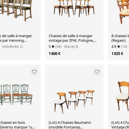
s de salle à manger
Chaises de salle à manger
8 chaises 
e par Henning
vintage par ZFM, Pologne,
(Regain)
lf | Danemark |
années 1960, ensemble de 4
· Kolodenko O.
5
(48)
· Maciej B.
4.9
(14)
1950
1 600 €
1 025 €
 chaises en bois
(Lot) 4 Chaises Baumann
(Lot) 4 Ch
Giverny marque "un
(modèle Fontania)
Vintage (R