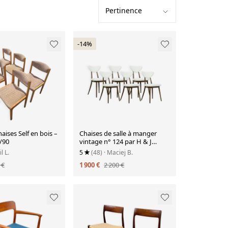
-14%
haises Self en bois –
Chaises de salle à manger
/90
vintage n° 124 par H & J
Kurmanowicz, Pologne,
il L.
5
(48)
· Maciej B.
années 1950, ensemble de 6.
 €
1 900 €
2 200 €