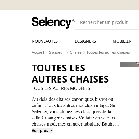
NOUVEAUTÉS
DESIGNERS
MOBILIER
Accueil
S'asseoir
Chaise
Toutes les autres chaises
TOUTES LES
C
AUTRES CHAISES
TOUS LES AUTRES MODÈLES
Au-delà des chaises canoniques bistrot ou
enfant : tous les autres modèles vintage. Sur
Selency, vous chinez ces classiques de la
salle à manger : chaises Voltaire en velours,
chaises modernes en acier tubulaire Bauhaus,
chaises de salle à manger scandinaves en
Voir plus
teck signées Hans Wegner, chaises art