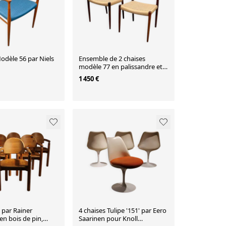
odèle 56 par Niels
Ensemble de 2 chaises
modèle 77 en palissandre et
corde à papier par Niels O.
1 450 €
Møller
s par Rainer
4 chaises Tulipe '151' par Eero
en bois de pin,
Saarinen pour Knoll