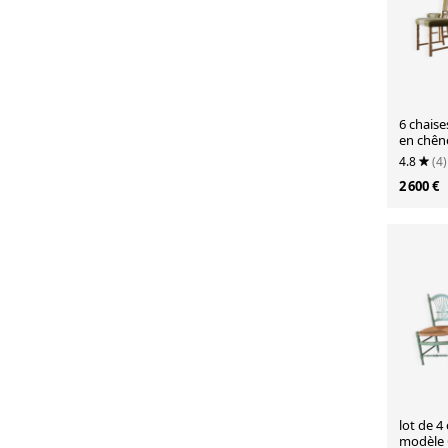
6 chaise
en chên
Kjaernu
4.8
(4)
années 
2 600 €
lot de 4
modèle 