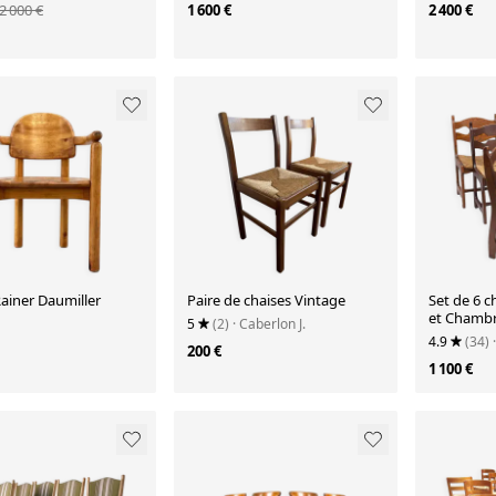
années 1980
Danemark
2 000 €
1 600 €
2 400 €
ainer Daumiller
Paire de chaises Vintage
Set de 6 c
et Chamb
5
(2)
· Caberlon J.
4.9
(34)
200 €
1 100 €