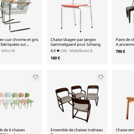
en cuir chrome et gris
Chaise Skagen par Jørgen
Paire de c
 fabriquées sur
Gammelgaard pour Schiang
A ancienne
 années 1980.
Xavier Pa
· Wilco W.
4.9
(36)
· Möbelkunst B.
790 €
160 €
e de 6 chaises
Ensemble de chaises traîneau
Chaise emp