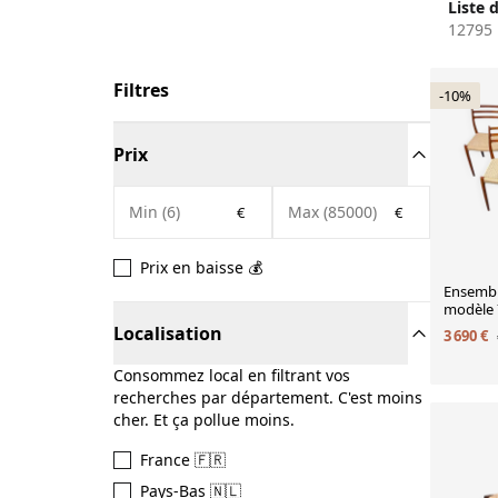
Liste 
nouveau, chaises Pierre Jeanneret pour
12795 
Chandigarh, chaises italiennes design années
60-70, modèles Charlotte Perriand Cassina,
chaises Pop Castiglioni, chaises Maison
Filtres
-10%
Jansen en velours.
Prix
€
€
Prix en baisse 💰
Ensembl
modèle 7
O. Mølle
Localisation
3 690 €
Consommez local en filtrant vos
recherches par département. C'est moins
cher. Et ça pollue moins.
France 🇫🇷
Pays-Bas 🇳🇱