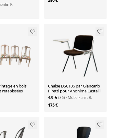
590 €
entin P.
vintage en bois
Chaise DSC106 par Giancarlo
 retapissées
Piretti pour Anonima Castelli
4.9
(36)
· Möbelkunst B.
175 €