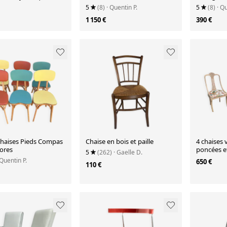
n plus"
Restaurées
5
(8)
· Quentin P.
5
(8)
· Qu
1 150 €
390 €
 Chaises Pieds Compas
Chaise en bois et paille
4 chaises 
lores
poncées et
5
(262)
· Gaelle D.
 Quentin P.
650 €
110 €