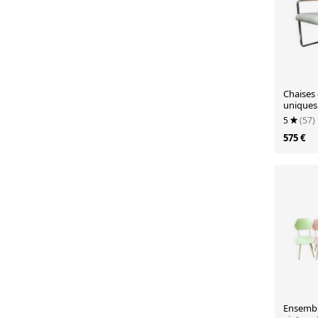
Chaises 
uniques
demande
5
(57)
575 €
Ensembl