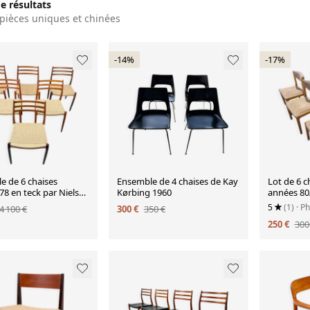
de résultats
pièces uniques et chinées
-14%
-17%
e de 6 chaises
Ensemble de 4 chaises de Kay
Lot de 6 c
8 en teck par Niels
Kørbing 1960
années 80
r
5
(1)
· Ph
4 100 €
300 €
350 €
250 €
300