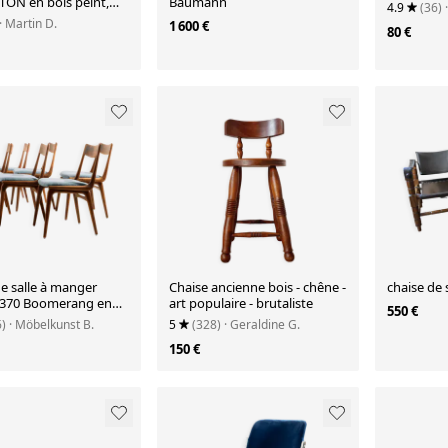
TON en bois peint,
Baumann
4.9
(36)
lovaquie, 1964
· Martin D.
1 600 €
80 €
e salle à manger
Chaise ancienne bois - chêne -
chaise de 
370 Boomerang en
art populaire - brutaliste
550 €
 Alfred Christensen
6)
· Möbelkunst B.
5
(328)
· Geraldine G.
agelse Møbelværk,
150 €
e de 6.