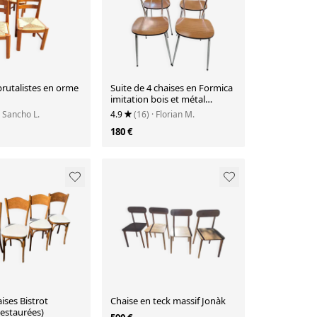
brutalistes en orme
Suite de 4 chaises en Formica
imitation bois et métal
chromé - 1970
· Sancho L.
4.9
(16)
· Florian M.
180 €
aises Bistrot
Chaise en teck massif Jonàk
estaurées)