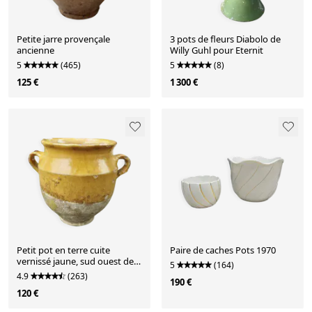
Petite jarre provençale
3 pots de fleurs Diabolo de
ancienne
Willy Guhl pour Eternit
5
(465)
5
(8)
125 €
1 300 €
Petit pot en terre cuite
Paire de caches Pots 1970
vernissé jaune, sud ouest de
5
(164)
la France début XXème
4.9
(263)
190 €
120 €