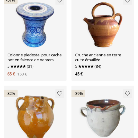
-57%
Colonne piedestal pour cache
Cruche ancienne en terre
pot en faience de nervers.
cuite émaillée
5
(31)
5
(84)
65 €
150 €
45 €
-32%
-39%