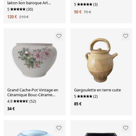
laiton lion baroque Art
5
(3)
Nouveau
5
(30)
50 €
75 €
120 €
210 €
Grand Cache-Pot Vintage en
Gargoulette en terre cuite
Céramique Bouc-Cérame
5
(2)
France – Décor Pivoines
4.9
(52)
85 €
34 €