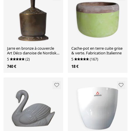
Jarre en bronze à couvercle
Cache-pot en terre cuite grise
Art Déco danoise de Nordisk
& verte. Fabrication Italienne
Malm, années 1930
5
(2)
5
(167)
740 €
18 €