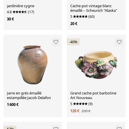
jardinière cygne
Cache-pot vintage blanc
émaillé – Scheurich "Alaska"
4.8
(17)
5
(60)
30 €
20 €
-40%
Jarre en grès émaillé
Grand cache pot barbotine
estampillée Jacob Delafon
Art Nouveau
5
(9)
1 600 €
120 €
200 €