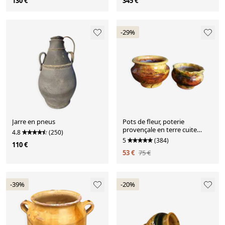
130 €
345 €
-29%
Jarre en pneus
Pots de fleur, poterie
provençale en terre cuite
4.8
(250)
émaillée
5
(384)
110 €
53 €
75 €
-39%
-20%