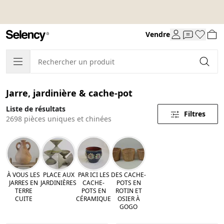
Vendre
Jarre, jardinière & cache-pot
Liste de résultats
Filtres
2698 pièces uniques et chinées
À VOUS LES
PLACE AUX
PAR ICI LES
DES CACHE-
JARRES EN
JARDINIÈRES
CACHE-
POTS EN
TERRE
POTS EN
ROTIN ET
CUITE
CÉRAMIQUE
OSIER À
GOGO