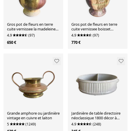
Gros pot de fleurs en terre
Gros pot de fleurs en terre
cuite vernissee la madeleine
cuite vernissee boisset
anduze
anduze 2002
4.9
(97)
4.9
(97)
650 €
770 €
Grande amphore ou jardinière
Jardinière de table directoire
vintage en cuivre et laiton
néoclassique 1800 décor à
colonnade
5
(1249)
4.9
(248)