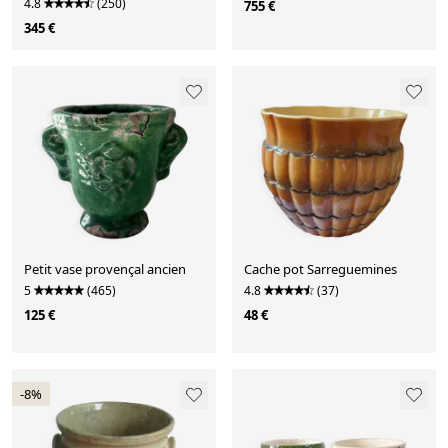
4.8
(250)
755 €
345 €
Petit vase provençal ancien
Cache pot Sarreguemines
5
(465)
4.8
(37)
125 €
48 €
-8%