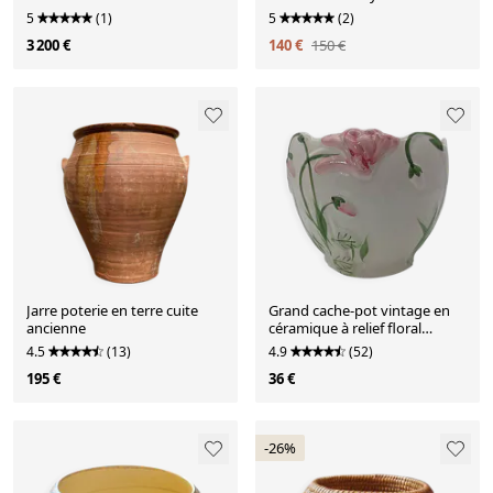
décor de vignes
30 cm
5
(1)
5
(2)
3 200 €
140 €
150 €
Jarre poterie en terre cuite
Grand cache-pot vintage en
ancienne
céramique à relief floral
(Barbotine) – Ø 20 cm
4.5
(13)
4.9
(52)
195 €
36 €
-26%