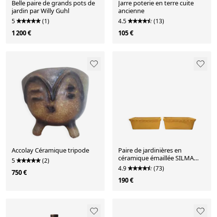
Belle paire de grands pots de
Jarre poterie en terre cuite
jardin par Willy Guhl
ancienne
5
(1)
4.5
(13)
1 200 €
105 €
Accolay Céramique tripode
Paire de jardinières en
céramique émaillée SILMA
5
(2)
Italie - Années 70
4.9
(73)
750 €
190 €