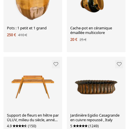
Pots : 1 petit et 1 grand
Cache-pot en céramique
émaillée multicolore
250 €
410 €
20 €
25 €
Support de fleurs en hêtre par
Jardinière Egidio Casagrande
ÚLUV, milieu du siècle, années
en cuivre repoussé , Italy
1970 Tchécoslovaquie
4.9
(150)
5
(1249)