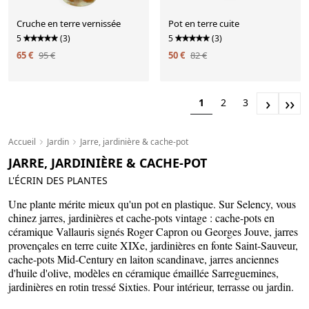
Cruche en terre vernissée
Pot en terre cuite
5
(3)
5
(3)
65 €
95 €
50 €
82 €
›
››
1
2
3
Accueil
Jardin
Jarre, jardinière & cache-pot
JARRE, JARDINIÈRE & CACHE-POT
L'ÉCRIN DES PLANTES
Une plante mérite mieux qu'un pot en plastique. Sur Selency, vous
chinez jarres, jardinières et cache-pots vintage : cache-pots en
céramique Vallauris signés Roger Capron ou Georges Jouve, jarres
provençales en terre cuite XIXe, jardinières en fonte Saint-Sauveur,
cache-pots Mid-Century en laiton scandinave, jarres anciennes
d'huile d'olive, modèles en céramique émaillée Sarreguemines,
jardinières en rotin tressé Sixties. Pour intérieur, terrasse ou jardin.