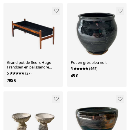
Grand pot de fleurs Hugo
Pot en grès bleu nuit
Frandsen en palissandre
5
(465)
Spottrup Danemark 1960
5
(27)
45 €
795 €