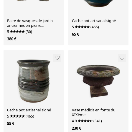
Paire de vasques de jardin
Cache pot artisanal signé
anciennes en pierre
5
(465)
reconstituée
5
(30)
65 €
380 €
Cache pot artisanal signé
Vase médicis en fonte du
XIXème
5
(465)
4.9
(341)
55 €
230 €