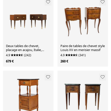
Deux tables de chevet,
Paire de tables de chevet style
placage en acajou, Italie,
Louis XV en merisier massif
années 1970
4.9
(242)
4.9
(341)
679 €
260 €