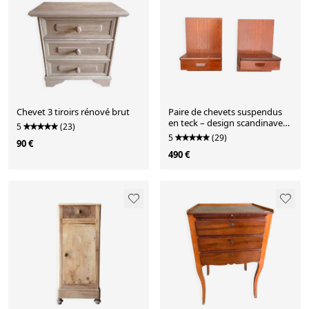
Chevet 3 tiroirs rénové brut
Paire de chevets suspendus
en teck – design scandinave
5
(23)
années 1960
5
(29)
90 €
490 €