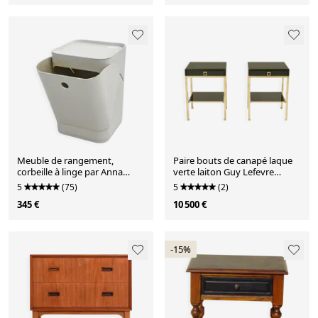
Meuble de rangement,
Paire bouts de canapé laque
corbeille à linge par Anna
verte laiton Guy Lefevre
Castelli pour Kartell, 1970
Maison Jansen 1970
5
(75)
5
(2)
345 €
10 500 €
-15%