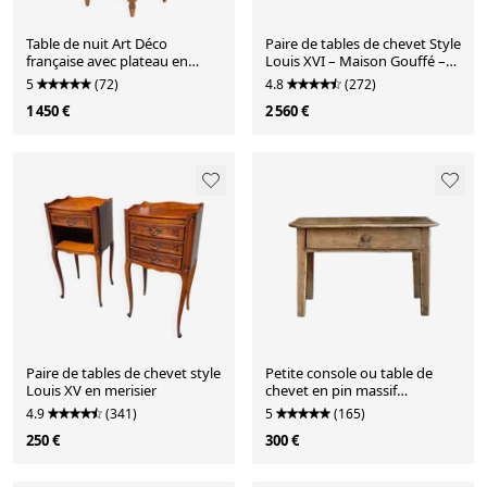
Table de nuit Art Déco
Paire de tables de chevet Style
française avec plateau en
Louis XVI – Maison Gouffé –
pierre bleue, années 1920
Marqueterie & Marbre
5
(72)
4.8
(272)
1 450 €
2 560 €
Paire de tables de chevet style
Petite console ou table de
Louis XV en merisier
chevet en pin massif
(rénovée)
4.9
(341)
5
(165)
250 €
300 €