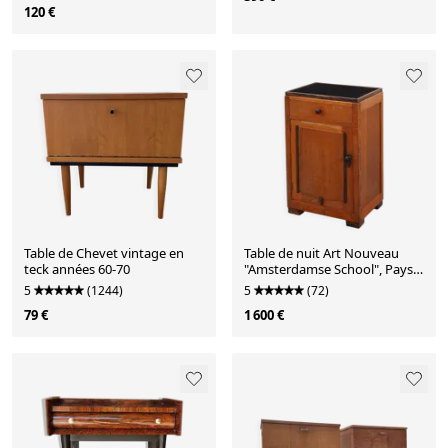
120 €
Table de Chevet vintage en
Table de nuit Art Nouveau
teck années 60-70
"Amsterdamse School", Pays-
Bas vers 1925
5
(1244)
5
(72)
79 €
1 600 €