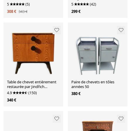
1970
1960
5
(5)
5
(42)
308 €
343 €
299 €
Table de chevet entièrement
Paire de chevets en tôles
restaurée par Jindřich
années 50
Halabala pour ÚP Závody,
4.9
(150)
380 €
moderne du milieu du siècle,
340 €
années 1950,
Tchécoslovaquie, 55 × 51 × 37
cm