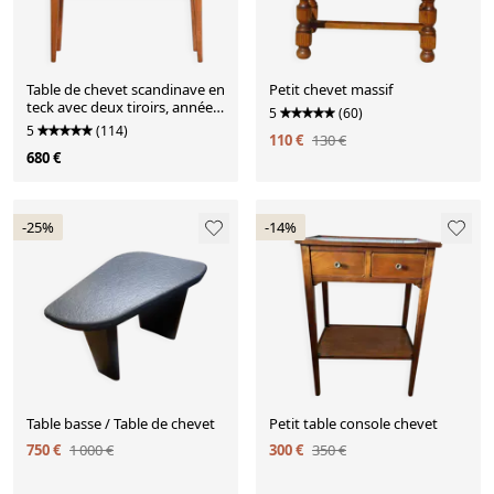
Table de chevet scandinave en
Petit chevet massif
teck avec deux tiroirs, années
5
(60)
1960.
5
(114)
110 €
130 €
680 €
-25%
-14%
Table basse / Table de chevet
Petit table console chevet
750 €
1 000 €
300 €
350 €