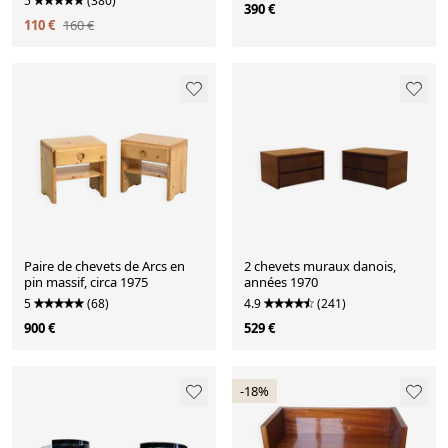
5
(380)
390 €
110 €
160 €
Paire de chevets de Arcs en
2 chevets muraux danois,
pin massif, circa 1975
années 1970
5
(68)
4.9
(241)
900 €
529 €
-18%