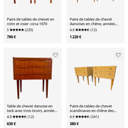
Paire de tables de chevet en
Paire de tables de chevet
rotin et osier -circa 1970
danoises en chêne, années
1960
5
(235)
4.9
(12)
790 €
1 220 €
Table de chevet danoise en
Paire de tables de chevet
teck avec trois tiroirs, années
scandinaves en chêne des
1960
années 60
4.9
(12)
4.9
(341)
630 €
380 €