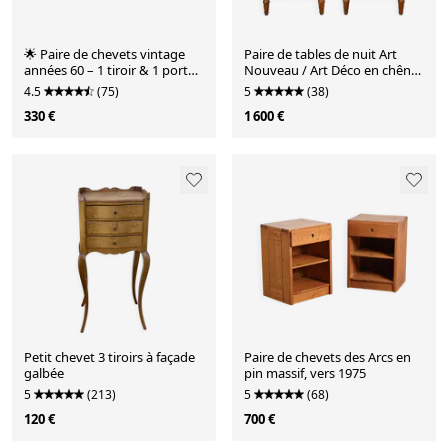
🌟 Paire de chevets vintage
Paire de tables de nuit Art
années 60 – 1 tiroir & 1 porte
Nouveau / Art Déco en chêne
battante 🌟
et marbre, années 1930.
4.5
(75)
5
(38)
330 €
1 600 €
Petit chevet 3 tiroirs à façade
Paire de chevets des Arcs en
galbée
pin massif, vers 1975
5
(213)
5
(68)
120 €
700 €