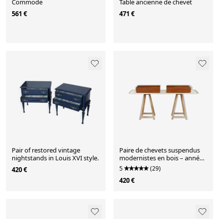
Commode
Table ancienne de chevet
561 €
471 €
Pair of restored vintage
Paire de chevets suspendus
nightstands in Louis XVI style.
modernistes en bois – années
1960
5
(29)
420 €
420 €