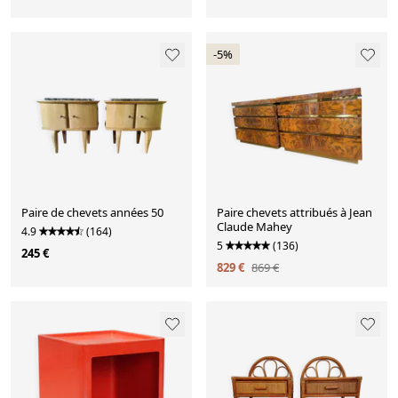
-5%
Paire de chevets années 50
Paire chevets attribués à Jean
Claude Mahey
4.9
(164)
5
(136)
245 €
829 €
869 €