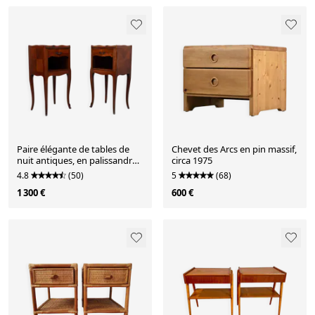
Paire élégante de tables de
Chevet des Arcs en pin massif,
nuit antiques, en palissandre
circa 1975
et noyer, France, années 1950.
4.8
(50)
5
(68)
1 300 €
600 €