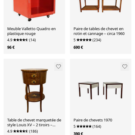
Meuble Valletto Quadro en
Paire de tables de chevet en
plastique rouge
rotin et cannage – circa 1960
4.9
(14)
5
(234)
96 €
690 €
Table de chevet marquetée de
Paire de chevets 1970
style Louis XV – 2 tiroirs –
5
(164)
décor floral
4.9
(186)
390 €