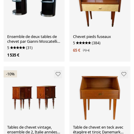
Ensemble de deux tables de
Chevet pieds fuseaux
chevet par Gianni Moscatelli
5
(384)
pour Formanova
5
(31)
65 €
79 €
1 535 €
-10%
Tables de chevet vintage,
Table de chevet en teck avec
ensemble de 2, Italie années
étagère et tiroir, Danemark