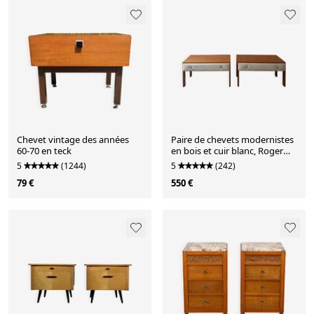
Chevet vintage des années
Paire de chevets modernistes
60-70 en teck
en bois et cuir blanc, Roger
Landault 1950
5
(1244)
5
(242)
79 €
550 €