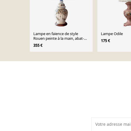
Lampe en faïence de style
Lampe Odile
Rouen peinte à la main, abat-
175 €
jour neuf d'artisan
355 €
Page 1 of 10