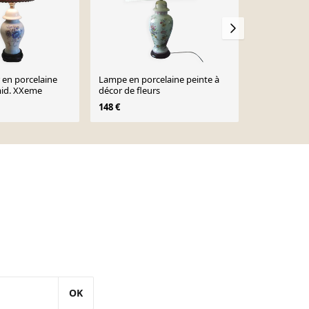
 en porcelaine
Lampe en porcelaine peinte à
Très grande
 mid. XXeme
décor de fleurs
Drimmer
148 €
238 €
290 €
OK