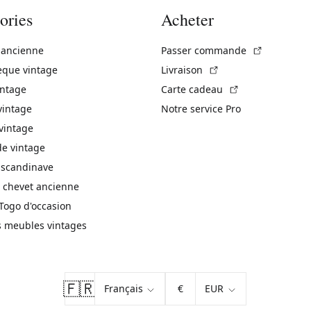
ories
Acheter
(Lien exte
 ancienne
Passer commande
(Lien externe)
èque vintage
Livraison
(Lien externe)
intage
Carte cadeau
vintage
Notre service Pro
vintage
 vintage
 scandinave
 chevet ancienne
Togo d'occasion
s meubles vintages
🇫🇷
€