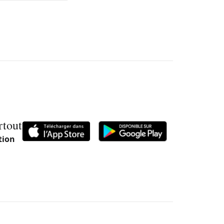
rtout
tion