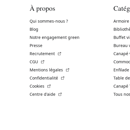
À propos
Catég
Qui sommes-nous ?
Armoire
Blog
Biblioth
Notre engagement green
Buffet v
Presse
Bureau 
(Lien externe)
Recrutement
Canapé 
(Lien externe)
CGU
Commode
(Lien externe)
Mentions légales
Enfilade
(Lien externe)
Confidentialité
Table de
(Lien externe)
Cookies
Canapé 
(Lien externe)
Centre d'aide
Tous no