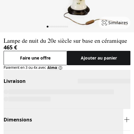
Similaires
Page 1 of 12
Lampe de nuit du 20e siècle sur base en céramique
465 €
Faire une offre
Ajouter au panier
Paiement en 3 ou 4x avec
Livraison
Dimensions