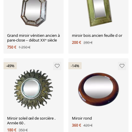
Grand miroir vénitien ancien à
miroir bois ancien feuille d or
pare-close – début XXᵉ siècle
200 €
280 €
750 €
1 250 €
-49%
-14%
Miroir soleil œil de sorcière .
Miroir rond
Année 60 .
360 €
420 €
180 €
350 €