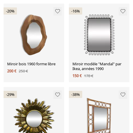
-20%
-16%
Miroir bois 1960 forme libre
Miroir modèle "Mandal" par
Ikea, années 1990
200 €
250 €
150 €
178 €
-29%
-38%