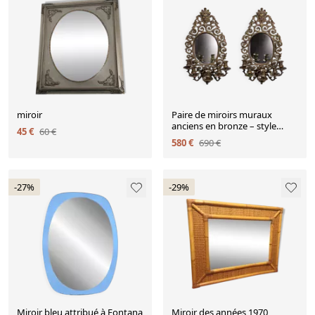
miroir
Paire de miroirs muraux
anciens en bronze – style
45 €
60 €
baroque, avec bougeoirs
580 €
690 €
intégrés
-27%
-29%
Miroir bleu attribué à Fontana
Miroir des années 1970