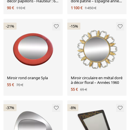
décor papillons - Hauteur : 61
doré patiné – Espagne années
cm
50 / 60
90 €
110 €
1 100 €
1 450 €
-21%
-15%
Miroir rond orange Syla
Miroir circulaire en métal doré
à décor floral – Années 1960
55 €
70 €
55 €
65 €
-37%
-8%