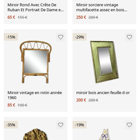
Miroir Rond Avec Crête De
Miroir sorciere vintage
Ruban Et Portrait De Dame en
multifacette assez en bois
Métal Doré
doré 1960 rare
65 €
155 €
250 €
280 €
-15%
-29%
Miroir vintage en rotin année
miroir bois ancien feuille d or
1960
200 €
280 €
85 €
100 €
-35%
-19%