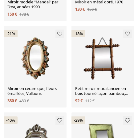
Miroir modèle "Mandal" par
Miroir en métal doré, 1970
Ikea, années 1990
130 €
150 €
150 €
178 €
-21%
-18%
Miroir en céramique, fleurs
Petit miroir mural ancien en
émaillées, Vallauris
bois tourné façon bambou,
XIXe, 38 x 32 cm
380 €
480 €
92 €
112 €
-40%
-29%