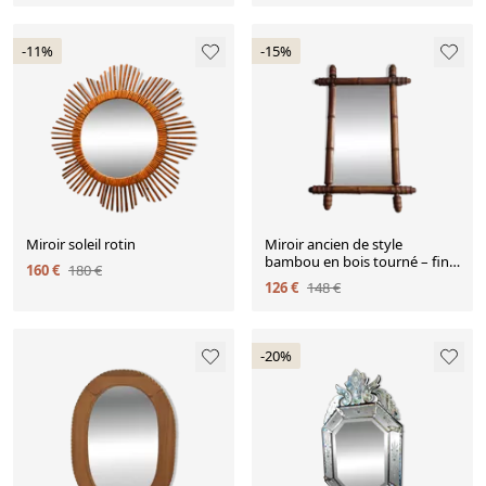
-11%
-15%
Miroir soleil rotin
Miroir ancien de style
bambou en bois tourné – fin
160 €
180 €
XIXe siècle, 62 x 42 cm
126 €
148 €
-20%