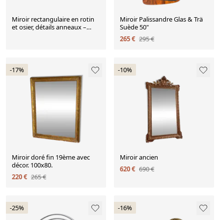
Miroir rectangulaire en rotin
Miroir Palissandre Glas & Trä
et osier, détails anneaux –
Suède 50"
travail espagnol, années 1950
265 €
295 €
-17%
-10%
Miroir doré fin 19ème avec
Miroir ancien
décor. 100x80.
620 €
690 €
220 €
265 €
-25%
-16%