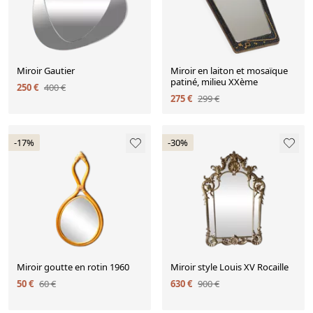
Miroir Gautier
Miroir en laiton et mosaïque
patiné, milieu XXème
250 €
400 €
275 €
299 €
-17%
-30%
Miroir goutte en rotin 1960
Miroir style Louis XV Rocaille
50 €
60 €
630 €
900 €