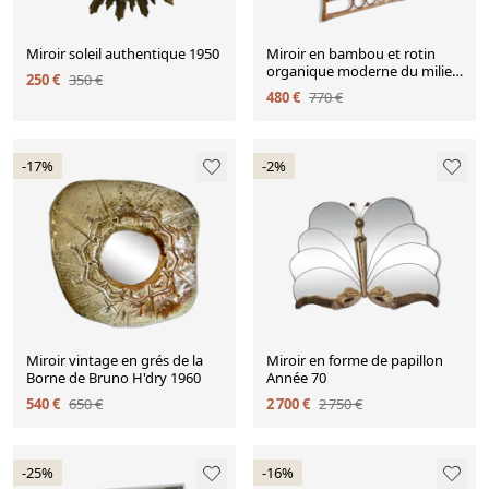
Miroir soleil authentique 1950
Miroir en bambou et rotin
organique moderne du milieu
250 €
350 €
du siècle, style Franco Albini,
480 €
770 €
années 1960.
-17%
-2%
Miroir vintage en grés de la
Miroir en forme de papillon
Borne de Bruno H'dry 1960
Année 70
540 €
650 €
2 700 €
2 750 €
-25%
-16%