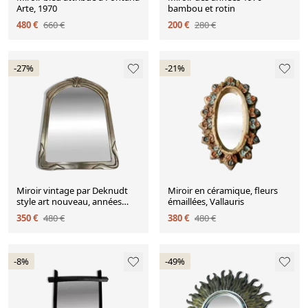
Arte, 1970
bambou et rotin
480 €
660 €
200 €
280 €
-27%
-21%
Miroir vintage par Deknudt
Miroir en céramique, fleurs
style art nouveau, années
émaillées, Vallauris
1970
350 €
480 €
380 €
480 €
-8%
-49%