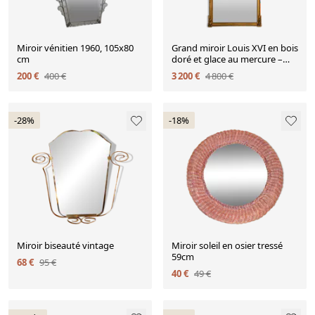
Miroir vénitien 1960, 105x80
Grand miroir Louis XVI en bois
cm
doré et glace au mercure –
XIXe siècle
200 €
400 €
3 200 €
4 800 €
-28%
-18%
Miroir biseauté vintage
Miroir soleil en osier tressé
59cm
68 €
95 €
40 €
49 €