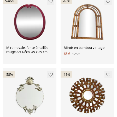
Vendu
-48%
Miroir ovale, fonte émaillée
Miroir en bambou vintage
rouge Art Déco, 49 x 39 cm
65 €
125 €
-58%
-11%