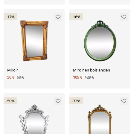
-17%
-16%
Miroir
Miroir en bois ancien
50 €
60 €
109 €
129 €
-50%
-33%