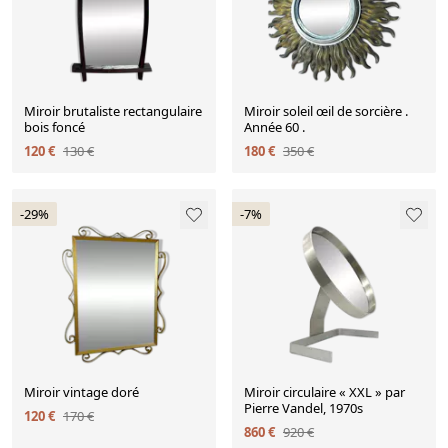
Miroir brutaliste rectangulaire
Miroir soleil œil de sorcière .
bois foncé
Année 60 .
120 €
130 €
180 €
350 €
-29%
-7%
Miroir vintage doré
Miroir circulaire « XXL » par
Pierre Vandel, 1970s
120 €
170 €
860 €
920 €