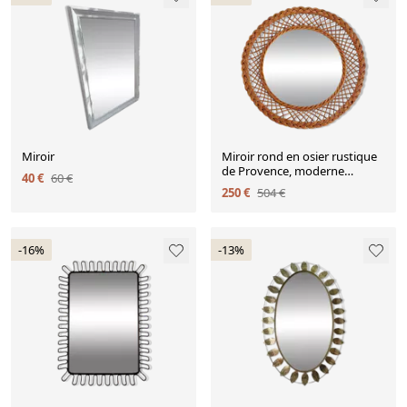
Miroir
Miroir rond en osier rustique
de Provence, moderne
40 €
60 €
organique, fait à la main,
250 €
504 €
France
-16%
-13%