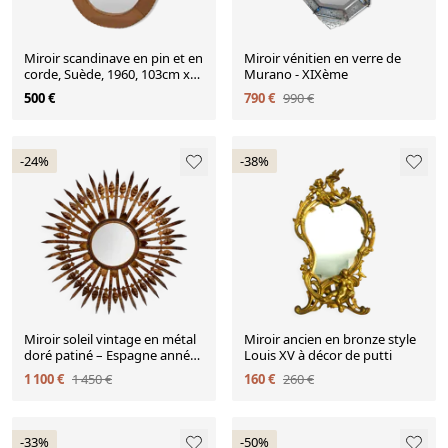
Miroir scandinave en pin et en
Miroir vénitien en verre de
corde, Suède, 1960, 103cm x
Murano - XIXème
73cm
500 €
790 €
990 €
-24%
-38%
Miroir soleil vintage en métal
Miroir ancien en bronze style
doré patiné – Espagne années
Louis XV à décor de putti
50 / 60
1 100 €
1 450 €
160 €
260 €
-33%
-50%