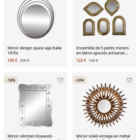
Miroir design space age Italie
Ensemble de 5 petits miroirs
1970s
en laiton ajourés artisanat
marocain 7 x 10 cm
150 €
200 €
122 €
146 €
-18%
-24%
Miroir vénitien biseauté -
Miroir soleil vintage en métal