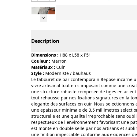
Page 1 of 6
Description
Dimensions :
H88 x L58 x P51
Couleur :
marron
Matériaux :
cuir
Style :
moderniste / bauhaus
Le tabouret de bar contemporain Repose incarne une
vivre artisanal tout en s imposant comme une creat
une structure robuste composee de tiges en acier t
tout rehausse par nos fixations signatures en laiton
elegante des surfaces en cuir. Nous selectionnons
une epaisseur minimale de 3,5 millimetres selection
structurelle et une qualite irreprochable sans oubl
respectueux de l environnement favorisant une patin
est monte en double selle par nos artisans et subl
une finition impeccable conforme aux exigences des