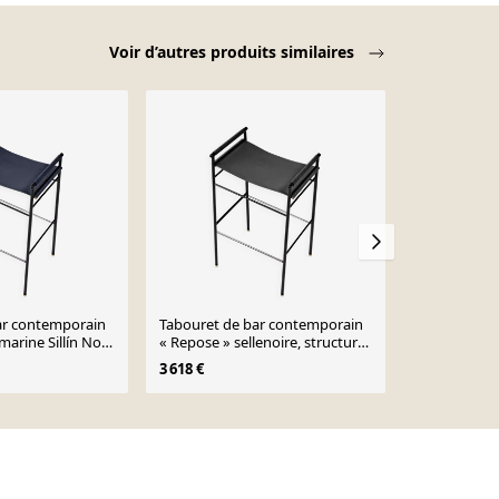
Voir d’autres produits similaires
ar contemporain
Tabouret de bar contemporain
Tabouret de
arine Sillín Noir
« Repose » sellenoire, structure
en cuir taba
gomée
en caoutchoir
noir
3 618 €
7 236 €