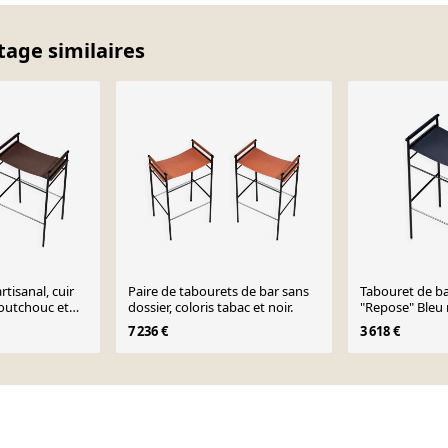
tage similaires
tisanal, cuir
Paire de tabourets de bar sans
Tabouret de b
outchouc et
dossier, coloris tabac et noir.
"Repose" Bleu m
Structure en
7 236 €
3 618 €