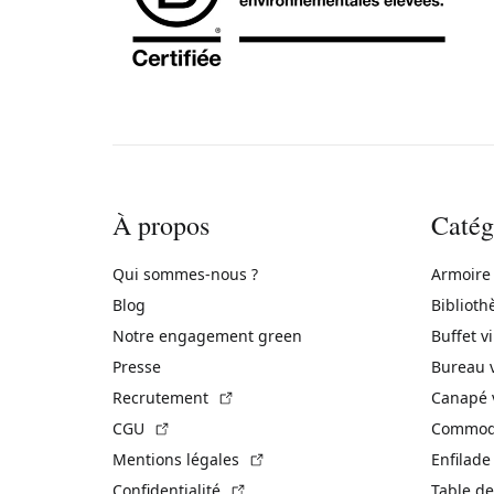
À propos
Catég
Qui sommes-nous ?
Armoire
Blog
Biblioth
Notre engagement green
Buffet v
Presse
Bureau 
(Lien externe)
Recrutement
Canapé 
(Lien externe)
CGU
Commode
(Lien externe)
Mentions légales
Enfilade
(Lien externe)
Confidentialité
Table de