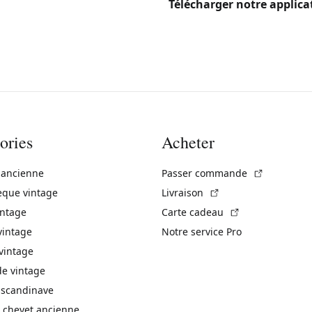
Télécharger notre applica
ories
Acheter
(Lien exte
 ancienne
Passer commande
(Lien externe)
èque vintage
Livraison
(Lien externe)
intage
Carte cadeau
vintage
Notre service Pro
vintage
 vintage
 scandinave
 chevet ancienne