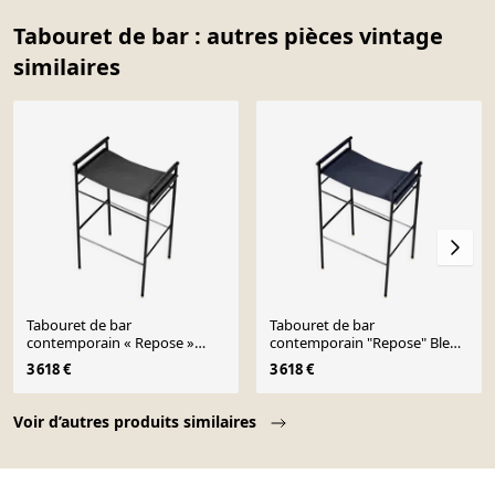
Tabouret de bar : autres pièces vintage
similaires
Tabouret de bar
Tabouret de bar
contemporain « Repose »
contemporain "Repose" Bleu
sellenoire, structure en
marine Sillín Noir Structure
3 618 €
3 618 €
caoutchoir
engomée
Page 1 of 10
Voir d’autres produits similaires