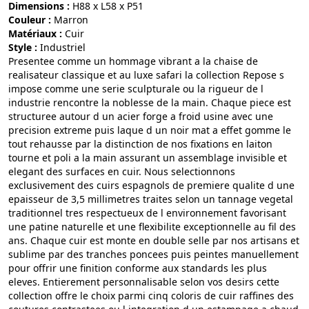
Dimensions :
H88 x L58 x P51
Couleur :
marron
Matériaux :
cuir
Style :
industriel
Presentee comme un hommage vibrant a la chaise de
realisateur classique et au luxe safari la collection Repose s
impose comme une serie sculpturale ou la rigueur de l
industrie rencontre la noblesse de la main. Chaque piece est
structuree autour d un acier forge a froid usine avec une
precision extreme puis laque d un noir mat a effet gomme le
tout rehausse par la distinction de nos fixations en laiton
tourne et poli a la main assurant un assemblage invisible et
elegant des surfaces en cuir. Nous selectionnons
exclusivement des cuirs espagnols de premiere qualite d une
epaisseur de 3,5 millimetres traites selon un tannage vegetal
traditionnel tres respectueux de l environnement favorisant
une patine naturelle et une flexibilite exceptionnelle au fil des
ans. Chaque cuir est monte en double selle par nos artisans et
sublime par des tranches poncees puis peintes manuellement
pour offrir une finition conforme aux standards les plus
eleves. Entierement personnalisable selon vos desirs cette
collection offre le choix parmi cinq coloris de cuir raffines des