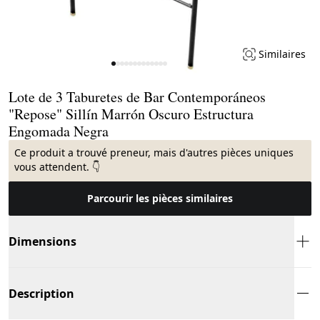
Similaires
Page 1 of 13
Lote de 3 Taburetes de Bar Contemporáneos
"Repose" Sillín Marrón Oscuro Estructura
Engomada Negra
Ce produit a trouvé preneur, mais d'autres pièces uniques
vous attendent. 👇
Parcourir les pièces similaires
Dimensions
Description