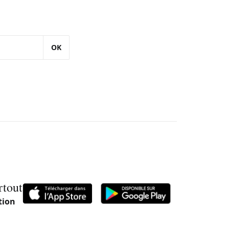
OK
rtout
tion