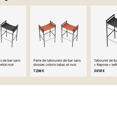
s de bar sans
Paire de tabourets de bar sans
Tabouret de b
métal noir
dossier, coloris tabac et noir.
« Repose » sell
en caoutchoir
7 236 €
3 618 €