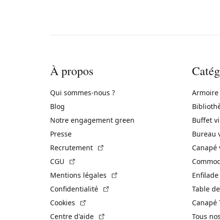
À propos
Catég
Qui sommes-nous ?
Armoire
Blog
Biblioth
Notre engagement green
Buffet v
Presse
Bureau 
(Lien externe)
Recrutement
Canapé 
(Lien externe)
CGU
Commode
(Lien externe)
Mentions légales
Enfilade
(Lien externe)
Confidentialité
Table de
(Lien externe)
Cookies
Canapé 
(Lien externe)
Centre d'aide
Tous no