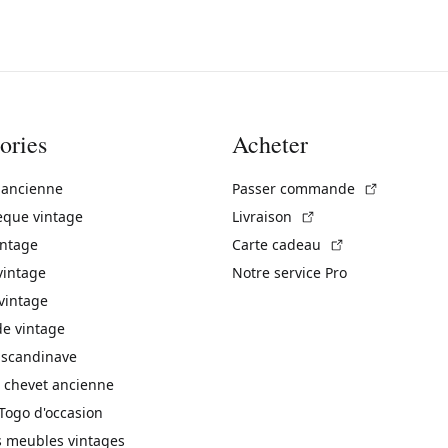
ories
Acheter
(Lien exte
 ancienne
Passer commande
(Lien externe)
èque vintage
Livraison
(Lien externe)
intage
Carte cadeau
vintage
Notre service Pro
vintage
 vintage
 scandinave
 chevet ancienne
Togo d'occasion
s meubles vintages