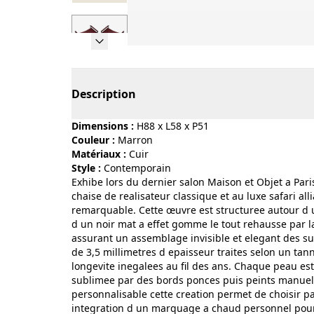
Page 1 of 7
Description
Dimensions :
H88 x L58 x P51
Couleur :
marron
Matériaux :
cuir
Style :
contemporain
Exhibe lors du dernier salon Maison et Objet a Par
chaise de realisateur classique et au luxe safari al
remarquable. Cette œuvre est structuree autour d u
d un noir mat a effet gomme le tout rehausse par la 
assurant un assemblage invisible et elegant des su
de 3,5 millimetres d epaisseur traites selon un tann
longevite inegalees au fil des ans. Chaque peau es
sublimee par des bords ponces puis peints manuelle
personnalisable cette creation permet de choisir pa
integration d un marquage a chaud personnel pour 