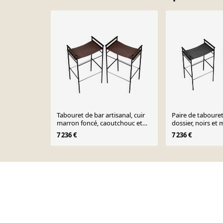
Tabouret de bar artisanal, cuir
Paire de tabouret
marron foncé, caoutchouc et
dossier, noirs et 
métal
7 236 €
7 236 €
Page 1 of 10