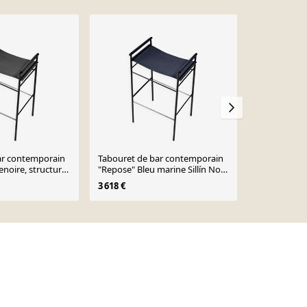
ar contemporain
Tabouret de bar contemporain
Tabouret de 
enoire, structure
"Repose" Bleu marine Sillín Noir
contemporai
Structure engomée
foncé
3 618 €
3 618 €