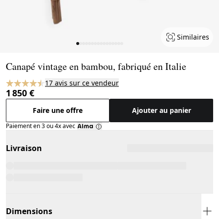
Similaires
Page 1 of 16
Canapé vintage en bambou, fabriqué en Italie
17 avis sur ce vendeur
1 850 €
Faire une offre
Ajouter au panier
Paiement en 3 ou 4x avec
Livraison
Dimensions