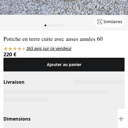
Similaires
Page 1 of 11
Potiche en terre cuite avec anses années 60
263 avis sur ce vendeur
220 €
Ajouter au panier
Livraison
Dimensions