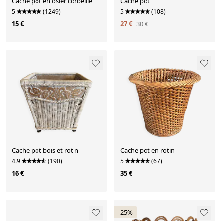
Cache pot en osier corbeille
Cache pot
5
(1249)
5
(108)
15 €
27 €
30 €
Cache pot bois et rotin
Cache pot en rotin
4.9
(190)
5
(67)
16 €
35 €
-25%