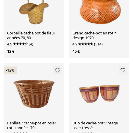
Corbeille cache pot de fleur
Grand cache-pot en rotin
années 70, 80
design 1970
4.5
(4)
4.9
(514)
12 €
45 €
-12%
Panière / cache-pot en osier
Duo de cache-pot vintage
rotin années 70
osier tressé