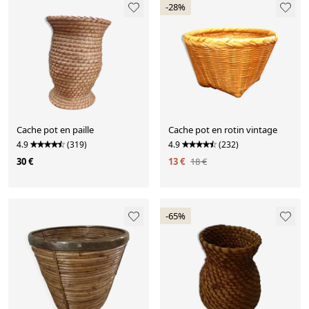
-28%
Cache pot en paille
Cache pot en rotin vintage
4.9
(319)
4.9
(232)
30 €
13 €
18 €
-65%