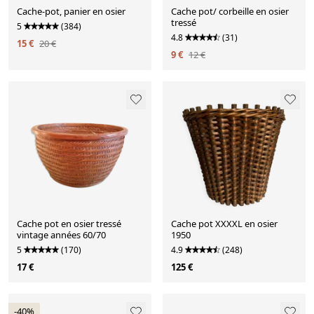
Cache-pot, panier en osier
Cache pot/ corbeille en osier
tressé
5
(384)
4.8
(31)
15 €
20 €
9 €
12 €
Cache pot en osier tressé
Cache pot XXXXL en osier
vintage années 60/70
1950
5
(170)
4.9
(248)
17 €
125 €
-40%