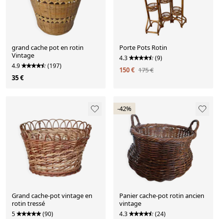
grand cache pot en rotin
Porte Pots Rotin
Vintage
4.3
(9)
4.9
(197)
150 €
175 €
35 €
-42%
Grand cache-pot vintage en
Panier cache-pot rotin ancien
rotin tressé
vintage
5
(90)
4.3
(24)