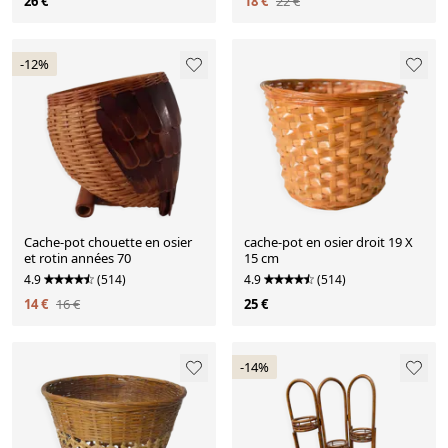
26 €
18 €
22 €
-12%
Cache-pot chouette en osier
cache-pot en osier droit 19 X
et rotin années 70
15 cm
4.9
(514)
4.9
(514)
14 €
16 €
25 €
-14%