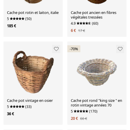
Cache pot rotin et laiton, italie
Cache pot ancien en fibres
végétales tressées
5
(50)
4.9
(60)
185 €
6 €
17 €
-70%
Cache pot vintage en osier
Cache pot rond "king size " en
rotin vintage années 70
5
(33)
5
(170)
36 €
20 €
66 €