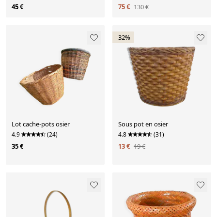
45 €
75 €
130 €
-32%
Lot cache-pots osier
Sous pot en osier
4.9
(24)
4.8
(31)
35 €
13 €
19 €