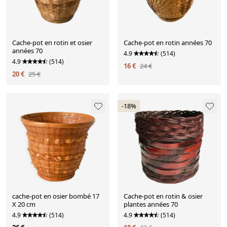
Cache-pot en rotin et osier
Cache-pot en rotin années 70
années 70
4.9
(514)
4.9
(514)
16 €
24 €
20 €
25 €
-18%
cache-pot en osier bombé 17
Cache-pot en rotin & osier
X 20 cm
plantes années 70
4.9
(514)
4.9
(514)