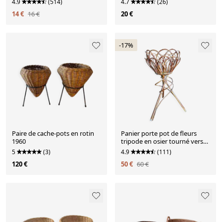
4.9
(514)
4.7
(26)
14 €
16 €
20 €
-17%
Paire de cache-pots en rotin
Panier porte pot de fleurs
1960
tripode en osier tourné vers
1960
5
(3)
4.9
(111)
120 €
50 €
60 €