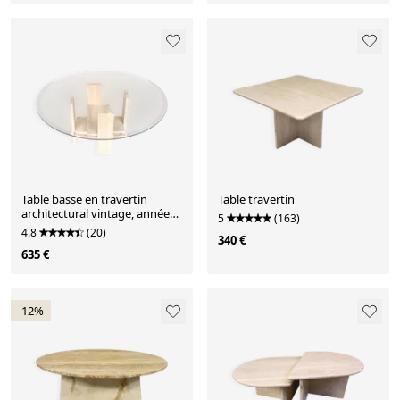
Table basse en travertin
Table travertin
architectural vintage, années
5
(163)
1970.
4.8
(20)
340 €
635 €
-12%