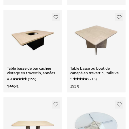
Table basse de bar cachée
Table basse ou bout de
vintage en travertin, années
canapé en travertin, Italie vers
1970
1970
4.9
(155)
5
(215)
1 446 €
395 €