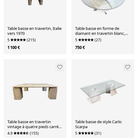
Table basse en travertin, Italie
Table basse en forme de
vers 1970
diamant en travertin blanc,
Italie, 1960.
5
(215)
5
(27)
1 100 €
750 €
Table basse en travertin
Table basse de style Carlo
vintage à quatre pieds carrés,
Scarpa
années 1970
4.9
(155)
5
(31)