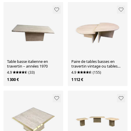
Table basse italienne en
Paire de tables basses en
travertin – années 1970
travertin vintage ou tables
d'appoint, années 1970
4.9
(33)
4.9
(155)
1 300 €
1 112 €