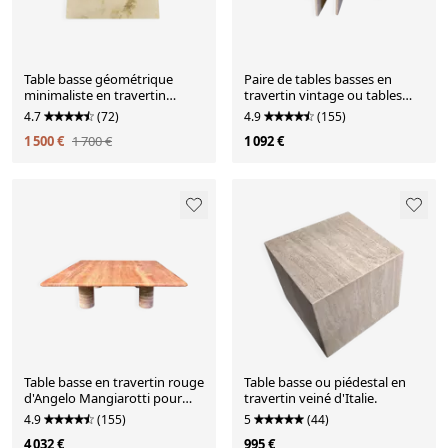
Table basse géométrique
Paire de tables basses en
minimaliste en travertin
travertin vintage ou tables
italien des années 1970.
d'appoint, années 1970
4.7
(72)
4.9
(155)
Moderne/Mid-century
1 500 €
1 700 €
1 092 €
Table basse en travertin rouge
Table basse ou piédestal en
d'Angelo Mangiarotti pour
travertin veiné d'Italie.
Up&Up, Italie
4.9
(155)
5
(44)
4 032 €
995 €