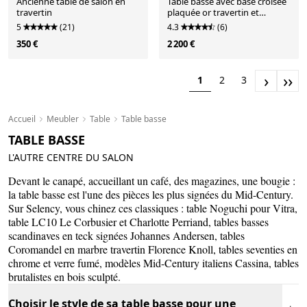
Ancienne table de salon en
Table basse avec base croisée
travertin
plaquée or travertin et
plateau en verre
5
(21)
4.3
(6)
350 €
2 200 €
›
››
1
2
3
Accueil
Meubler
Table
Table basse
TABLE BASSE
L'AUTRE CENTRE DU SALON
Devant le canapé, accueillant un café, des magazines, une bougie :
la table basse est l'une des pièces les plus signées du Mid-Century.
Sur Selency, vous chinez ces classiques : table Noguchi pour Vitra,
table LC10 Le Corbusier et Charlotte Perriand, tables basses
scandinaves en teck signées Johannes Andersen, tables
Coromandel en marbre travertin Florence Knoll, tables seventies en
chrome et verre fumé, modèles Mid-Century italiens Cassina, tables
brutalistes en bois sculpté.
Choisir le style de sa table basse pour une