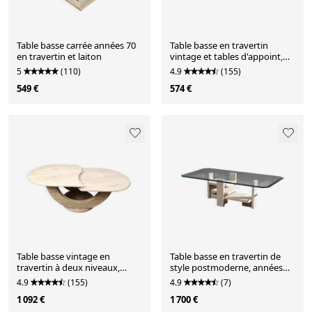
Table basse carrée années 70
Table basse en travertin
en travertin et laiton
vintage et tables d'appoint,
années 1980
5
(110)
4.9
(155)
549 €
574 €
Table basse vintage en
Table basse en travertin de
travertin à deux niveaux,
style postmoderne, années
années 1970
1970
4.9
(155)
4.9
(7)
1 092 €
1 700 €