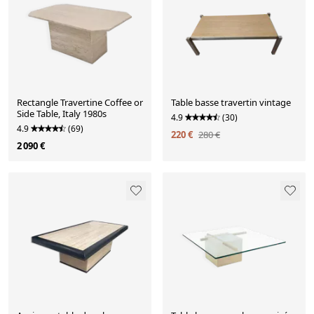
Rectangle Travertine Coffee or
Table basse travertin vintage
Side Table, Italy 1980s
4.9
(30)
4.9
(69)
220 €
280 €
2 090 €