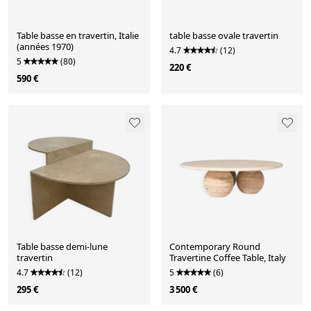
Table basse en travertin, Italie
table basse ovale travertin
(années 1970)
4.7
(12)
5
(80)
220 €
590 €
Table basse demi-lune
Contemporary Round
travertin
Travertine Coffee Table, Italy
4.7
(12)
5
(6)
295 €
3 500 €