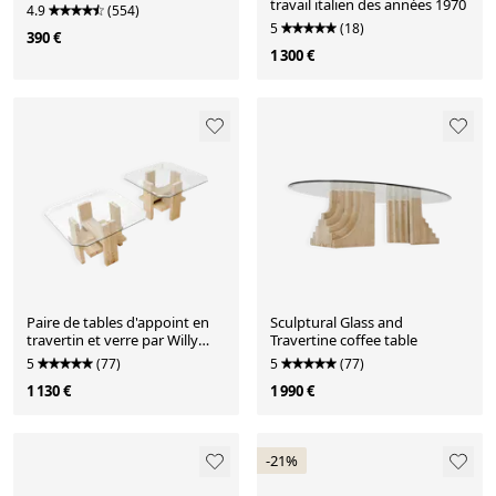
travail italien des années 1970
4.9
(554)
5
(18)
390 €
1 300 €
Paire de tables d'appoint en
Sculptural Glass and
travertin et verre par Willy
Travertine coffee table
Ballez, Belgique, années 1970
5
(77)
5
(77)
1 130 €
1 990 €
-21%