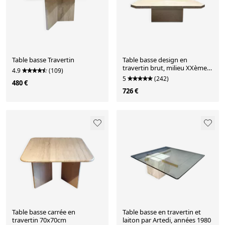
Table basse Travertin
Table basse design en
travertin brut, milieu XXème
4.9
(109)
italie 1970
5
(242)
480 €
726 €
Table basse carrée en
Table basse en travertin et
travertin 70x70cm
laiton par Artedi, années 1980