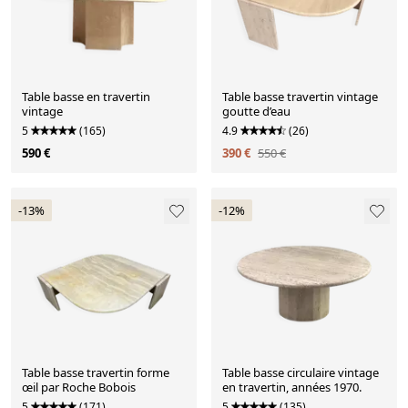
Table basse en travertin
Table basse travertin vintage
vintage
goutte d’eau
5
(165)
4.9
(26)
590 €
390 €
550 €
-13%
-12%
Table basse travertin forme
Table basse circulaire vintage
œil par Roche Bobois
en travertin, années 1970.
5
(171)
5
(135)