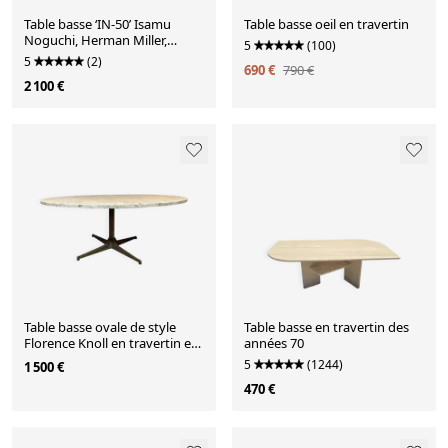
Table basse ‘IN-50’ Isamu
Table basse oeil en travertin
Noguchi, Herman Miller,
5
(100)
années 80
5
(2)
690 €
790 €
2 100 €
Table basse ovale de style
Table basse en travertin des
Florence Knoll en travertin et
années 70
métal doré
5
(1244)
1 500 €
470 €