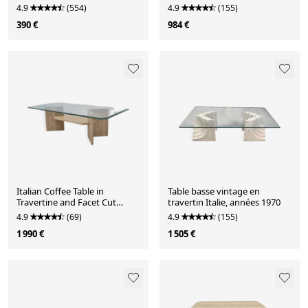
4.9
(554)
4.9
(155)
390 €
984 €
Italian Coffee Table in
Table basse vintage en
Travertine and Facet Cut
travertin Italie, années 1970
Glass, 1980s
4.9
(69)
4.9
(155)
1 990 €
1 505 €