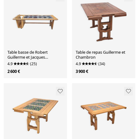
Table basse de Robert
Table de repas Guillerme et
Guillerme et Jacques
Chambron
Chambron, Votre Maison
4.9
(25)
4.9
(34)
2 600 €
3 900 €