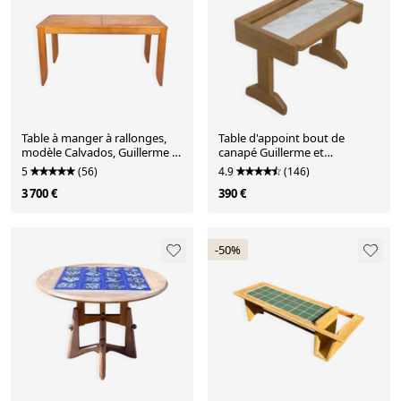
Table à manger à rallonges,
Table d'appoint bout de
modèle Calvados, Guillerme et
canapé Guillerme et
Chambron, 1960s
Chambron
5
(56)
4.9
(146)
3 700 €
390 €
-50%