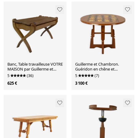
Banc, Table travailleuse VOTRE
Guillerme et Chambron.
MAISON par Guillerme et
Guéridon en chêne et
Chambron 1950's
céramique. Années 1970-80
5
(36)
5
(7)
625 €
3 100 €