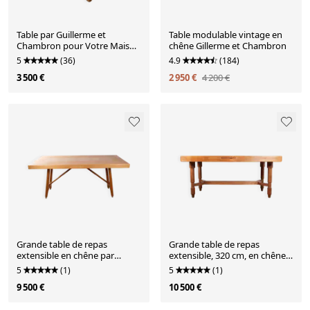
Table par Guillerme et
Table modulable vintage en
Chambron pour Votre Maison
chêne Gillerme et Chambron
1950
5
(36)
4.9
(184)
3 500 €
2 950 €
4 200 €
Grande table de repas
Grande table de repas
extensible en chêne par
extensible, 320 cm, en chêne,
Guillerme et Chambron 1960.
Guillerme et Chambron.
5
(1)
5
(1)
9 500 €
10 500 €