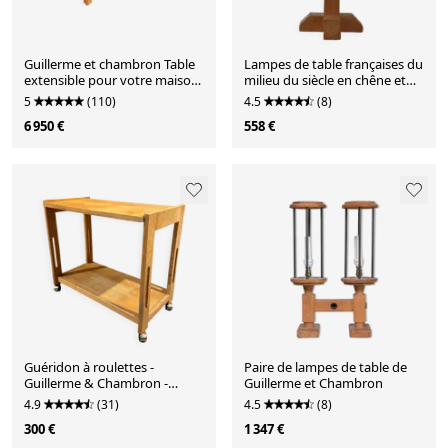
Guillerme et chambron Table
Lampes de table françaises du
extensible pour votre maison
milieu du siècle en chêne et
France
céramique Guillerme et
5
(110)
4.5
(8)
Chambron (3 disponibles)
6 950 €
558 €
Guéridon à roulettes -
Paire de lampes de table de
Guillerme & Chambron -
Guillerme et Chambron
Années 1980
4.9
(31)
4.5
(8)
300 €
1 347 €