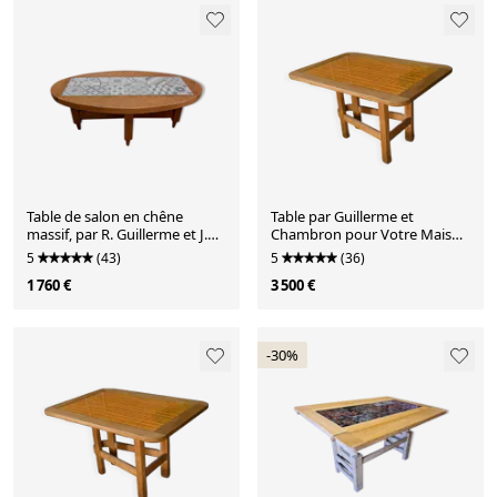
Table de salon en chêne
Table par Guillerme et
massif, par R. Guillerme et J.
Chambron pour Votre Maison
Chambron, éditions « Votre
1950
5
(43)
5
(36)
Maison » 1960
1 760 €
3 500 €
-30%