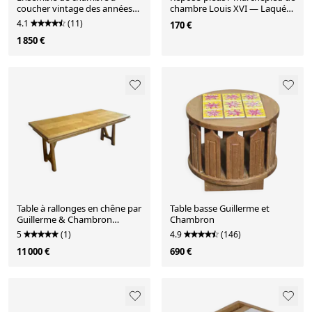
coucher vintage des années
chambre Louis XVI — Laqué
50 en teck avec des tables de
gris céladon — Canné
4.1
(11)
170 €
nuit.
1 850 €
Table à rallonges en chêne par
Table basse Guillerme et
Guillerme & Chambron
Chambron
édition Votre Mais
5
(1)
4.9
(146)
11 000 €
690 €