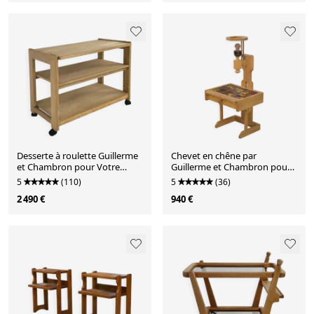
Desserte à roulette Guillerme
Chevet en chêne par
et Chambron pour Votre
Guillerme et Chambron pour
MAison
Votre Maison 1950’s
5
(110)
5
(36)
2 490 €
940 €