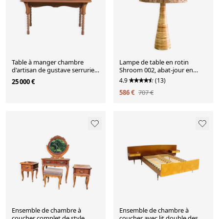
Table à manger chambre
Lampe de table en rotin
d'artisan de gustave serrurier-
Shroom 002, abat-jour en
bovy
osier, éclairage de chambre à
4.9
(13)
25 000 €
coucher et de salon en forme
586 €
707 €
de champignon
Ensemble de chambre à
Ensemble de chambre à
coucher complet de style
coucher avec lit double des