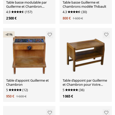
Table basse modulable par
Table basse Guillerme et
Guillerme et Chambron
Chambrons modèle Thibault
modèle Ladislas
4.9
(157)
4.3
(30)
2 500 €
800 €
1 600 €
-41%
Table d'appoint Guillerme et
Table d’appoint par Guillerme
Chambron
et Chambron pour Votre
Maison 1950
5
(12)
5
(36)
950 €
1 600 €
1 065 €