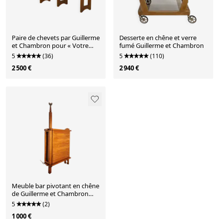
Paire de chevets par Guillerme
Desserte en chêne et verre
et Chambron pour « Votre
fumé Guillerme et Chambron
Maison » 1960’s
5
(36)
5
(110)
2 500 €
2 940 €
Meuble bar pivotant en chêne
de Guillerme et Chambron
pour Notre Maison 1970
5
(2)
1 000 €