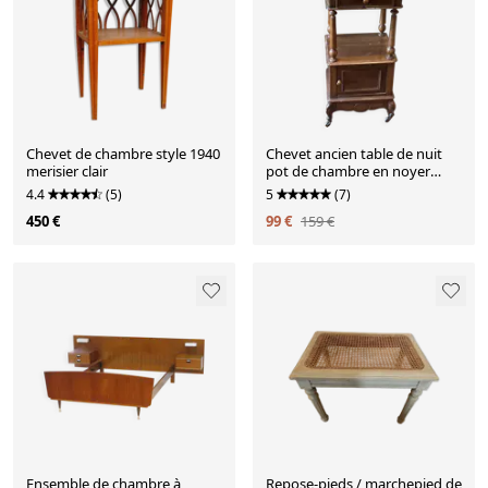
Chevet de chambre style 1940
Chevet ancien table de nuit
merisier clair
pot de chambre en noyer
dessus marbre rose époque
4.4
(5)
5
(7)
XIX ème
450 €
99 €
159 €
Ensemble de chambre à
Repose-pieds / marchepied de