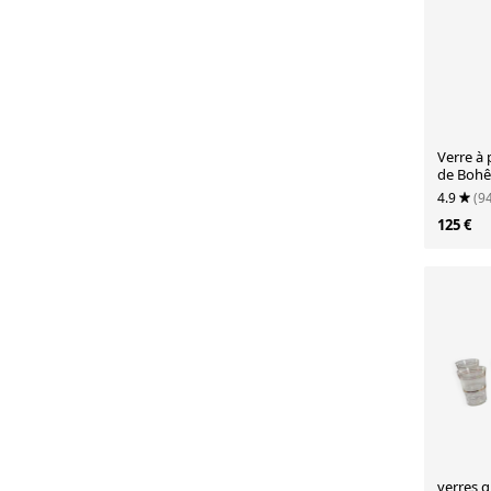
Verre à 
de Boh
4.9
(9
125 €
verres g