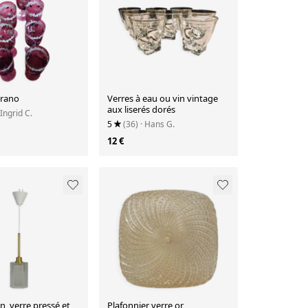
urano
Verres à eau ou vin vintage
aux liserés dorés
 Ingrid C.
5
(36)
· Hans G.
12 €
, verre pressé et
Plafonnier verre or