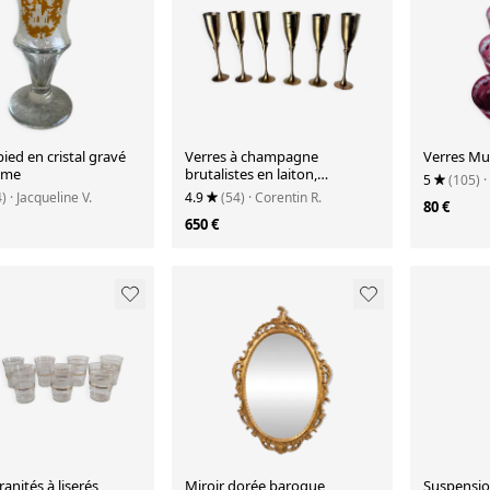
pied en cristal gravé
Verres à champagne
Verres M
ême
brutalistes en laiton,
5
(105)
·
ensemble de 6, Espagne,
4)
· Jacqueline V.
4.9
(54)
· Corentin R.
80 €
années 1970.
650 €
ranités à liserés
Miroir dorée baroque
Suspension