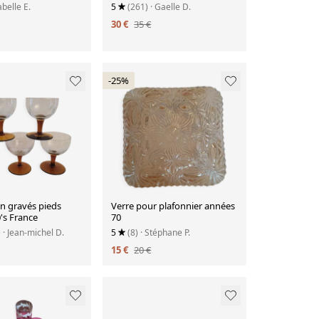
abelle E.
5
(261)
· Gaelle D.
30 €
35 €
-25%
in gravés pieds
Verre pour plafonnier années
's France
70
)
· Jean-michel D.
5
(8)
· Stéphane P.
15 €
20 €