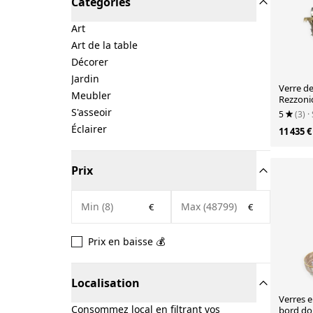
Catégories
Art
Art de la table
Décorer
Jardin
Verre d
Meubler
Rezzoni
feuilles 
S'asseoir
5
(3)
·
Simoeng
Éclairer
11 435 €
Prix
€
€
Prix en baisse 💰
Localisation
Verres e
Consommez local en filtrant vos
bord do