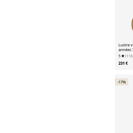
Lustre v
années 
5
(116
231 €
-17%