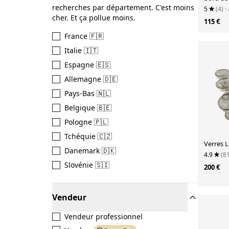
recherches par département. C'est moins
5
(4)
·
cher. Et ça pollue moins.
115 €
France 🇫🇷
Italie 🇮🇹
Espagne 🇪🇸
Allemagne 🇩🇪
Pays-Bas 🇳🇱
Belgique 🇧🇪
Pologne 🇵🇱
Tchéquie 🇨🇿
Verres 
Danemark 🇩🇰
4.9
(8
Slovénie 🇸🇮
200 €
Vendeur
Vendeur professionnel