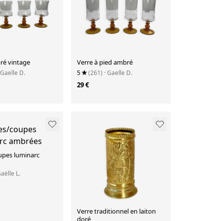
ré vintage
Verre à pied ambré
 Gaelle D.
5
(261)
· Gaelle D.
29 €
upes luminarc
Gaëlle L.
Verre traditionnel en laiton
doré