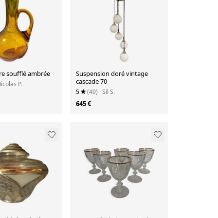
re soufflé ambrée
Suspension doré vintage
cascade 70
Nicolas P.
5
(49)
· Sil S.
645 €