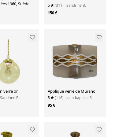
nées 1960, Suède
5
(311)
· Sandrine B.
150 €
n verre or
Applique verre de Murano
 Sandrine B.
5
(116)
· Jean-baptiste F.
95 €