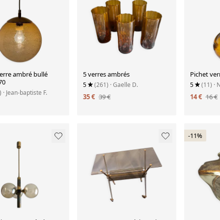
erre ambré bullé
5 verres ambrés
Pichet ver
70
5
(261)
· Gaelle D.
5
(11)
· 
)
· Jean-baptiste F.
35 €
39 €
14 €
16 €
-11%