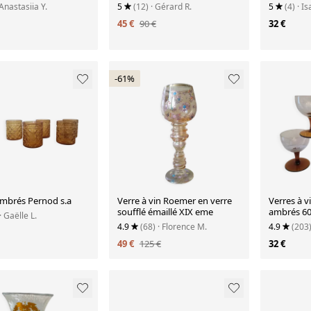
 Anastasiia Y.
5
(12)
· Gérard R.
5
(4)
· Is
45 €
90 €
32 €
-61%
ambrés Pernod s.a
Verre à vin Roemer en verre
Verres à v
soufflé émaillé XIX eme
ambrés 60
· Gaëlle L.
4.9
(68)
· Florence M.
4.9
(203
49 €
125 €
32 €