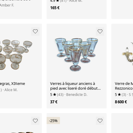
4.9
(81)
· Alice M.
 Amber F.
165 €
Legras, XIXeme
Verres à liqueur anciens à
Verre de M
pied avec liseré doré début
Rezzonico 
1)
· Alice M.
20ème
or fait à l
5
(43)
· Benedicte D.
5
(3)
· S 
37 €
8 600 €
-25%