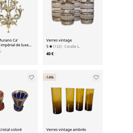
Murano Ca’
Verres vintage
impérial de luxe
5
(132)
· Coralie L.
e d'or
S.
40 €
-14%
ristal coloré
Verres vintage ambrés