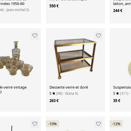
années 1950-60
laiton, an
550 €
04)
· Jean-michel D.
244 €
e verre vintage
Desserte verre et doré
Suspensio
0
5
(98)
· Iliana N.
5
(311)
·
263 €
35 €
-10%
-12%