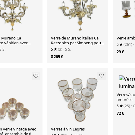
e Murano Ca
Verre de Murano italien Ca
Verre amb
co vénitien avec
Rezzonico par Simoeng pour
5
(261)
·
d'or et fleurs par
Simoeng
 S S.
5
(3)
· S S.
29 €
 fo
8 265 €
Verres/co
ambrées
5
(25)
· 
72 €
n verre vintage avec
Verres à vin Legras
ré, ensemble de 6