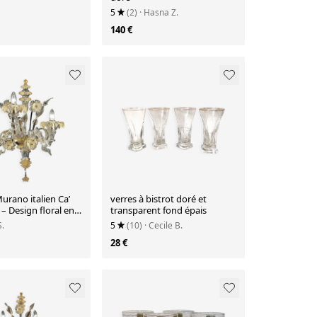
5
(2)
· Hasna Z.
140 €
urano italien Ca’
verres à bistrot doré et
– Design floral en
transparent fond épais
a main
S.
5
(10)
· Cecile B.
28 €