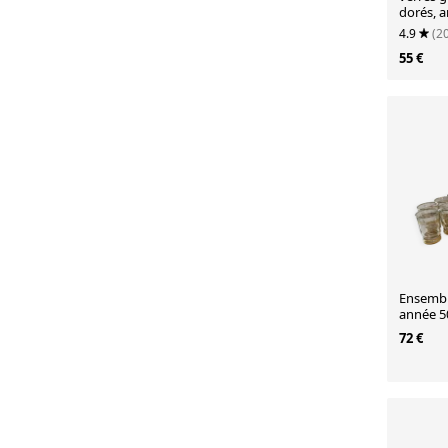
dorés, 
4.9
(2
55 €
Ensembl
année 5
72 €