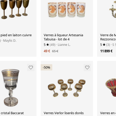
Verres à pied en laiton cuivre
Verres à liqueur Artesania
Verre de 
Tabuisa - lot de 4
Rezzonico 
)
· Maylis D.
avec feuill
5
(49)
· Lianne L.
5
(3)
· S 
49 €
65 €
11 899 €
-50%
 cristal Baccarat
Verres Verlor liserés dorés
Verres en c