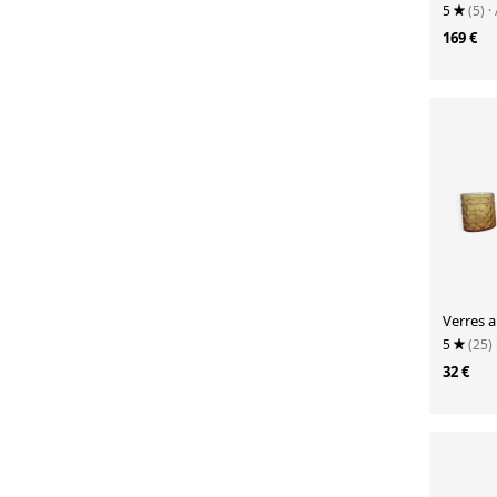
5
(5)
·
169 €
Verres 
5
(25)
32 €