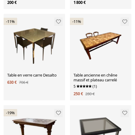
200 €
1 800 €
-11%
-11%
Table en verre carre Desalto
Table ancienne en chêne
massif et plateau carrelé
630 €
706 €
5
(1)
250 €
280 €
-19%