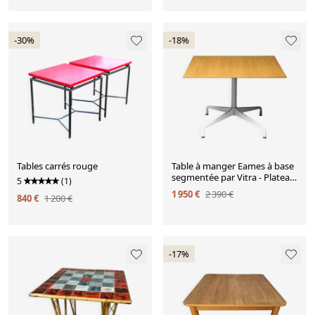
-30%
-18%
Tables carrés rouge
Table à manger Eames à base
segmentée par Vitra - Plateau
5
(1)
carré en chêne sur mesure
1 950 €
2 390 €
840 €
1 200 €
-17%