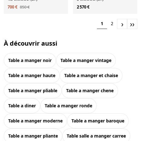
pieds tournés et croisillons
700 €
850 €
2 570 €
sculptés
›
››
1
2
À découvrir aussi
table a manger noir
table a manger vintage
table a manger haute
table a manger et chaise
table a manger pliable
table a manger chene
table a diner
table a manger ronde
table a manger moderne
table a manger baroque
table a manger pliante
table salle a manger carree