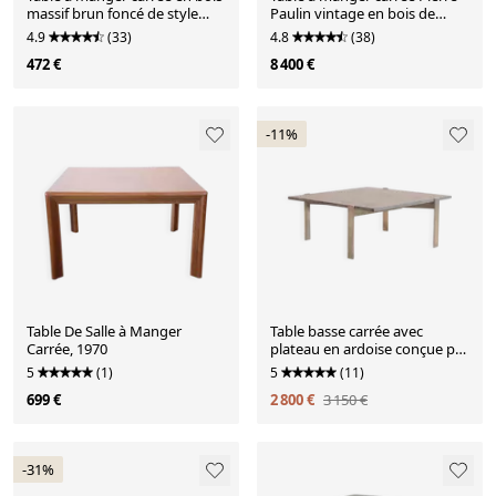
massif brun foncé de style
Paulin vintage en bois de
néo-Renaissance avec base en
palissandre et métal
4.9
(33)
4.8
(38)
croix.
472 €
8 400 €
-11%
Table De Salle à Manger
Table basse carrée avec
Carrée, 1970
plateau en ardoise conçue par
Rob Parry
5
(1)
5
(11)
699 €
2 800 €
3 150 €
-31%