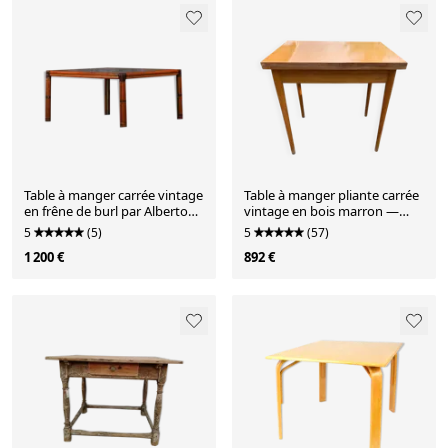
Table à manger carrée vintage
Table à manger pliante carrée
en frêne de burl par Alberto
vintage en bois marron —
Smania pour Studio Smania
design mid-century années 60
5
(5)
5
(57)
Interni, Italie, années 1960.
1 200 €
892 €