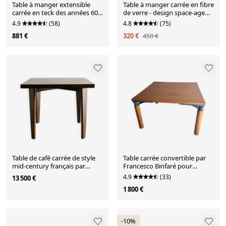
Table à manger extensible
Table à manger carrée en fibre
carrée en teck des années 60,
de verre - design space-age
Sigh & Son Danemark
1960
4.9
(58)
4.8
(75)
881 €
320 €
450 €
Table de café carrée de style
Table carrée convertible par
mid-century français par
Francesco Binfaré pour
Pierre Jeanenret, années 1950.
Cassina, années 1980.
4.9
(33)
13 500 €
1 800 €
-10%