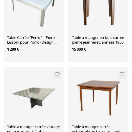
Table Carrée "Ferro" – Piero
Table à manger en bois carrée
Lissoni pour Porro (Design
pierre jeanneret, années 1950
Italien)
1 200 €
15 000 €
Table à manger carrée vintage
Table à manger carrée
en marbre vert / table
extensible en teck des années