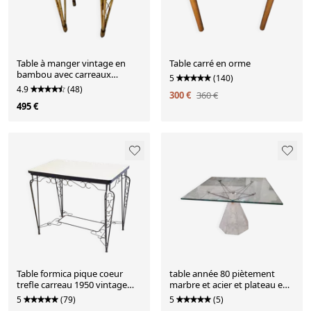
Table à manger vintage en
Table carré en orme
bambou avec carreaux
5
(140)
rouges, blancs et bleus,
4.9
(48)
300 €
360 €
années 1950
495 €
Table formica pique coeur
table année 80 piètement
trefle carreau 1950 vintage
marbre et acier et plateau en
50s rockabilly 50's
verre carré
5
(79)
5
(5)