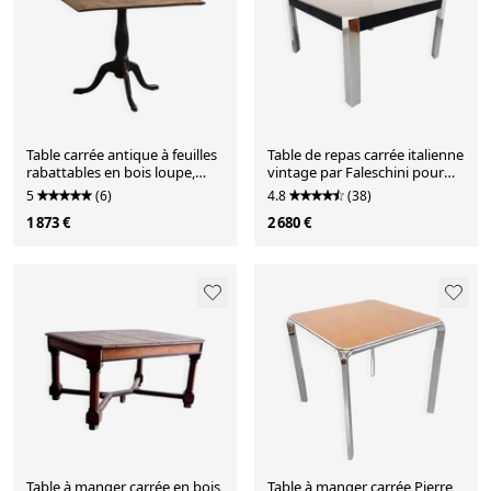
Table carrée antique à feuilles
Table de repas carrée italienne
rabattables en bois loupe,
vintage par Faleschini pour
fabriquée à la main en Suède,
Mariani verre
5
(6)
4.8
(38)
XIXe siècle
1 873 €
2 680 €
Table à manger carrée en bois
Table à manger carrée Pierre