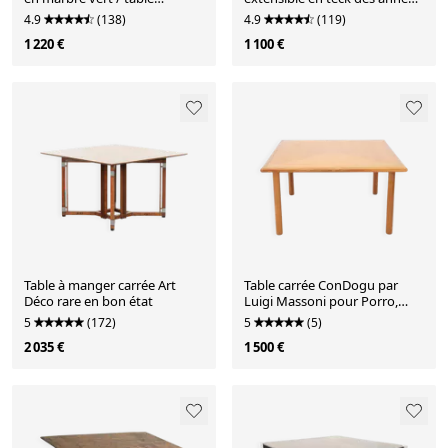
wabisabi
1960, Danemark
4.9
(138)
4.9
(119)
1 220 €
1 100 €
Table à manger carrée Art
Table carrée ConDogu par
Déco rare en bon état
Luigi Massoni pour Porro,
années 1970
5
(172)
5
(5)
2 035 €
1 500 €