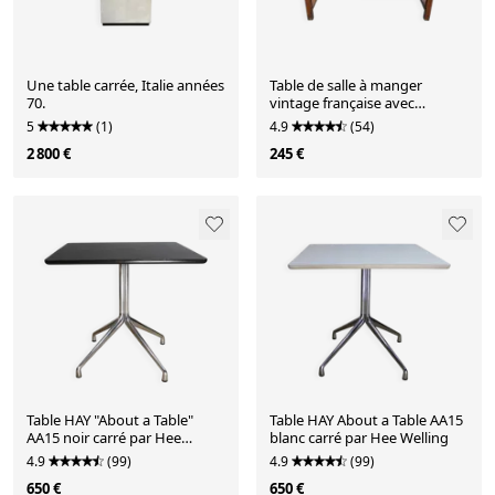
Une table carrée, Italie années
Table de salle à manger
70.
vintage française avec
carreaux verts, années
5
(1)
4.9
(54)
1950/60.
2 800 €
245 €
Table HAY "About a Table"
Table HAY About a Table AA15
AA15 noir carré par Hee
blanc carré par Hee Welling
Welling
4.9
(99)
4.9
(99)
650 €
650 €