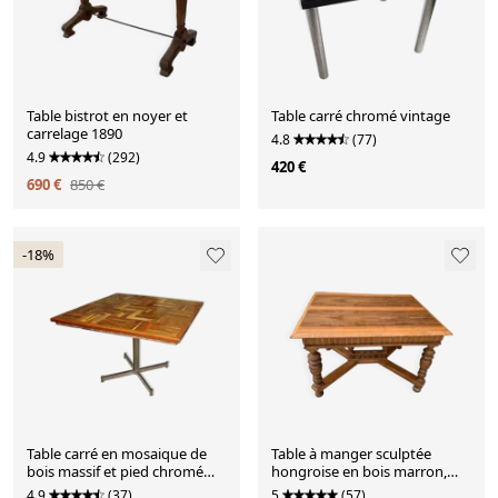
Table bistrot en noyer et
Table carré chromé vintage
carrelage 1890
4.8
(77)
4.9
(292)
420 €
690 €
850 €
-18%
Table carré en mosaique de
Table à manger sculptée
bois massif et pied chromé
hongroise en bois marron,
vers 1970
vers 1890 — plateau carré,
4.9
(37)
5
(57)