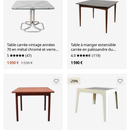
Table carrée vintage années
Table à manger extensible
70 en métal chromé et verre
carrée en palissandre du
design italien
milieu du siècle, Danemark,
5
(47)
4.9
(119)
années 1960
1 050 €
1 530 €
1 590 €
-29%