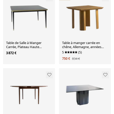
Table de Salle à Manger
Table à manger carrée en
Carrée, Plateau Haute
chêne, Allemagne, années
Brillance, Laiton, Pieds
1970
5
(5)
3 872 €
Coniques Noirs, Noir Diamant
750 €
834 €
- S