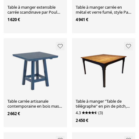
Table à manger extensible
Table à manger carrée en
carrée scandinave par Poul
métal et verre fumé, style Paul
Hundevad pour Hundevad &
Evans des années 1970
1 620 €
4 941 €
Co., années 1970
Table carrée artisanale
Table à manger "Table de
contemporaine en bois massif
télégraphe" en pin de pitch,
de la collection Bacon
carrée.
4.3
(3)
2 662 €
2 450 €