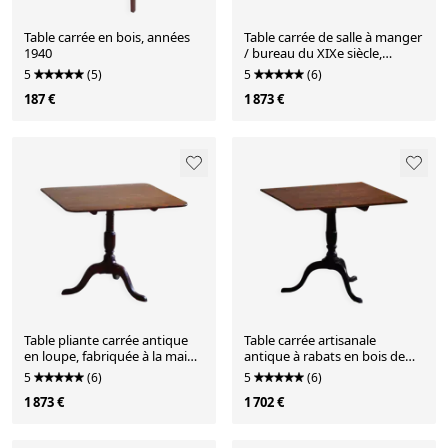
Table carrée en bois, années
Table carrée de salle à manger
1940
/ bureau du XIXe siècle,
baroque, ébéniste danois
5
(5)
5
(6)
187 €
1 873 €
Table pliante carrée antique
Table carrée artisanale
en loupe, fabriquée à la main
antique à rabats en bois de
en Suède, XIXe siècle
loupe, suédoise, 19ème siècle
5
(6)
5
(6)
1 873 €
1 702 €