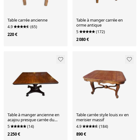
Table carrée ancienne
Table à manger carrée en
orme antique
4.9
(65)
5
(172)
220 €
2 080 €
Table à manger ancienne en
Table carrée style louis xv en
acajou presque carrée du
merisier massif
19ème siècle
5
(14)
4.9
(184)
2 250 €
890 €