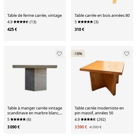
Table de ferme carrée, vintage
Table carrée en bois années 80
4.9
(13)
5
(3)
425 €
310 €
-18%
Table à manger carrée vintage
Table carrée moderniste en
scandinave en marbre blanc,
pin massif, années 50
années 1980
5
(6)
4.9
(292)
3 090 €
3 590 €
4 390 €