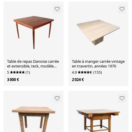
Table de repas Danoise carrée
Table à manger carrée vintage
et extensible, teck, modèle
en travertin, années 1970
592, Arne Vodder.
5
(1)
4.9
(155)
3 000 €
2 024 €