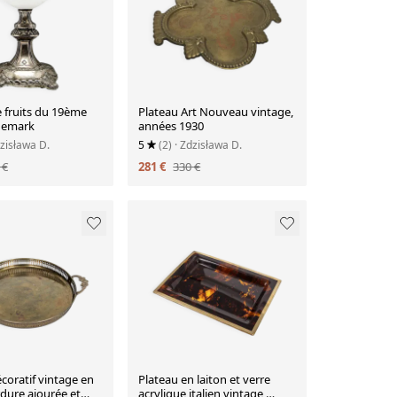
 fruits du 19ème
Plateau Art Nouveau vintage,
anemark
années 1930
dzisława D.
5
(2)
· Zdzisława D.
 €
281 €
330 €
coratif vintage en
Plateau en laiton et verre
rdure ajourée et
acrylique italien vintage,