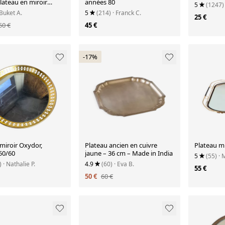
lateau en miroir
années 80
5
(1247)
, plateau à boissons
 Buket A.
5
(214)
· Franck C.
25 €
50 €
45 €
-17%
miroir Oxydor,
Plateau ancien en cuivre
Plateau mi
50/60
jaune – 36 cm – Made in India
5
(55)
· 
)
· Nathalie P.
4.9
(60)
· Eva B.
55 €
50 €
60 €