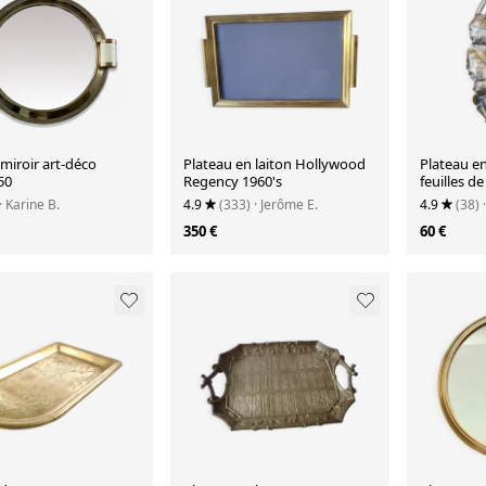
miroir art-déco
Plateau en laiton Hollywood
Plateau en
50
Regency 1960's
feuilles d
poche
· Karine B.
4.9
(333)
· Jerôme E.
4.9
(38)
350 €
60 €