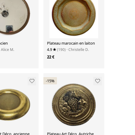
ncien
Plateau marocain en laiton
· Alice M.
4.9
(190)
· Christelle D.
22 €
-15%
t Déco, ancienne
Plateau Art Déco, Autriche,