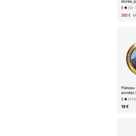
dorée, p
français
5
(3)
·
380 €
6
Plateau 
années 
5
(419
19 €