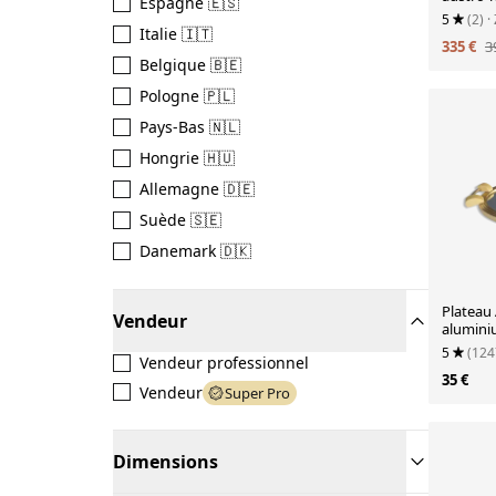
Espagne 🇪🇸
5
(2)
·
Italie 🇮🇹
335 €
3
Belgique 🇧🇪
Pologne 🇵🇱
Pays-Bas 🇳🇱
Hongrie 🇭🇺
Allemagne 🇩🇪
Suède 🇸🇪
Danemark 🇩🇰
Plateau 
Vendeur
aluminiu
5
(124
Vendeur professionnel
35 €
Vendeur
Super Pro
Dimensions