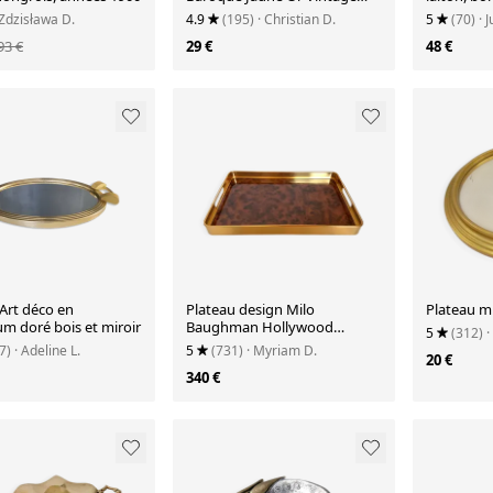
70s
poignées f
 Zdzisława D.
4.9
(195)
· Christian D.
5
(70)
· J
93 €
29 €
48 €
Art déco en
Plateau design Milo
Plateau mi
m doré bois et miroir
Baughman Hollywood
5
(312)
·
Regency Italy
7)
· Adeline L.
5
(731)
· Myriam D.
20 €
340 €