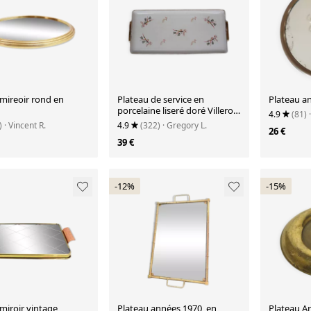
 mireoir rond en
Plateau de service en
Plateau a
porcelaine liseré doré Villeroy
4.9
(81)
et Boch
)
· Vincent R.
4.9
(322)
· Gregory L.
26 €
39 €
-12%
-15%
miroir vintage
Plateau années 1970, en
Plateau Ar