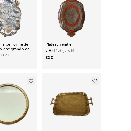
 laiton forme de
Plateau vénitien
e vigne grand vide
5
(140)
· Julie M.
· Eric F.
32 €