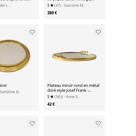
lorales
années 1970
ulie L.
5
(47)
· Giacomo M.
380 €
roir
Plateau miroir rond en métal
doré style Josef Frank -
 Sandrine B.
années 50 60
5
(583)
· Anne S.
42 €