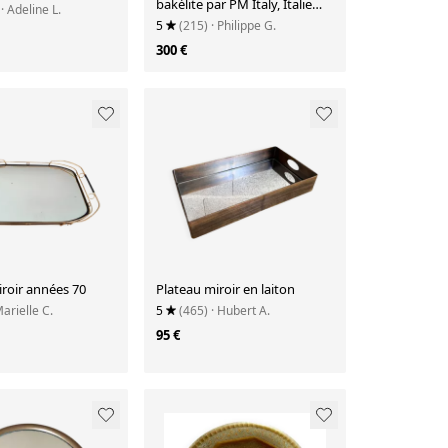
bakélite par PM Italy, Italie
· Adeline L.
vers 1970
5
(215)
· Philippe G.
300 €
roir années 70
Plateau miroir en laiton
Marielle C.
5
(465)
· Hubert A.
95 €