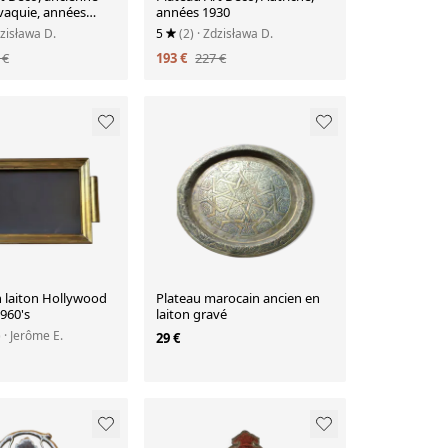
vaquie, années
années 1930
dzisława D.
5
(2)
· Zdzisława D.
 €
193 €
227 €
n laiton Hollywood
Plateau marocain ancien en
960's
laiton gravé
)
· Jerôme E.
29 €