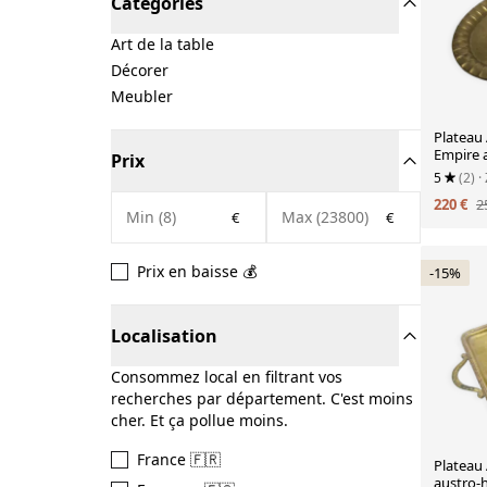
Catégories
Art de la table
Décorer
Meubler
Plateau
Empire 
Prix
années 
5
(2)
·
220 €
2
€
€
Prix en baisse 💰
-15%
Localisation
Consommez local en filtrant vos
recherches par département. C'est moins
cher. Et ça pollue moins.
France 🇫🇷
Plateau
austro-