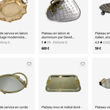
de service en laiton
Plateau en laiton et
Plateau en
ntage moderniste
aluminium par David
italien, a
Marshall, Espagne, années
en Italie
 Mirey E.
5
(9)
· Elefanta D.
4.9
(242
1970
600 €
59 €
de service en corde
Plateau inox et métal doré -
Plateau vi