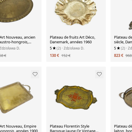
 Art Nouveau, ancien
Plateau de fruits Art Déco,
Plateau de
austro-hongrois,
Danemark, années 1960
siècle, D
1930
 Zdzisława D.
5
(2)
· Zdzisława D.
5
(2)
· Z
58 €
130 €
152 €
823 €
968
 Art Nouveau, Empire
Plateau Florentin Style
Plateau dé
hongrois, années 1900
Baroque Jaune Or Vintage
laiton, bo