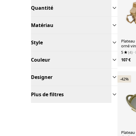
Quantité
Matériau
Plateau 
Style
orné vi
italien
5
(4)
·
Couleur
107 €
Designer
-42%
Plus de filtres
Plateau 