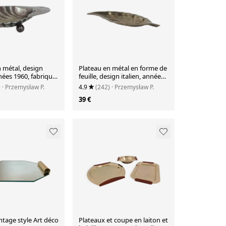
 métal, design
Plateau en métal en forme de
nnées 1960, fabriqué
feuille, design italien, années
1980, fabriqué en Italie.
)
· Przemysław P.
4.9
(242)
· Przemysław P.
39 €
ntage style Art déco
Plateaux et coupe en laiton et