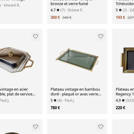
bronze et verre fumé
Tchécoslo
)
· Vincent R.
1930
4.7
(7)
· Octave F.
5
(2)
· Z
300 €
340 €
193 €
227
vintage en acier
Plateau vintage en bambou
Plateau e
le, plat de service
doré - plaqué or avec verre
Regency 1
 ligne Orchidea -
fumé - design bambou -
 Paul J.
5
(4)
· Paul J.
4.9
(333
é - design Italie
Hollywood Regency - années
780 €
220 €
0 - décoration de
1960
adeau