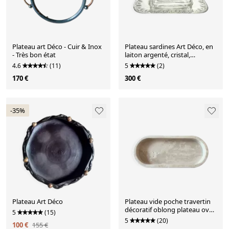
Plateau art Déco - Cuir & Inox
Plateau sardines Art Déco, en
- Très bon état
laiton argenté, cristal,
Belgique, années 1930
4.6
(11)
5
(2)
170 €
300 €
-35%
Plateau Art Déco
Plateau vide poche travertin
décoratif oblong plateau oval
5
(15)
déco travertin brut
5
(20)
100 €
155 €