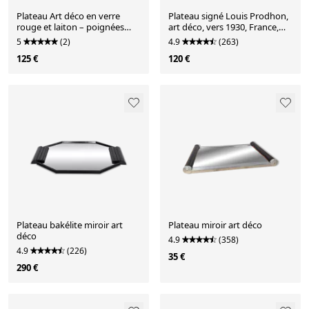
Plateau Art déco en verre
Plateau signé Louis Prodhon,
rouge et laiton – poignées
art déco, vers 1930, France,
bakélite, vers 1930
palissandre
5
(2)
4.9
(263)
125 €
120 €
Plateau bakélite miroir art
Plateau miroir art déco
déco
4.9
(358)
4.9
(226)
35 €
290 €