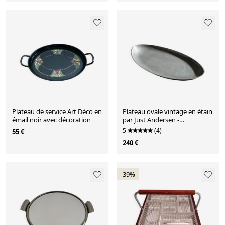
Plateau de service Art Déco en
Plateau ovale vintage en étain
émail noir avec décoration
par Just Andersen -
décoration de table - Art déco
5
(4)
55 €
Danemark - années 1930
240 €
-39%