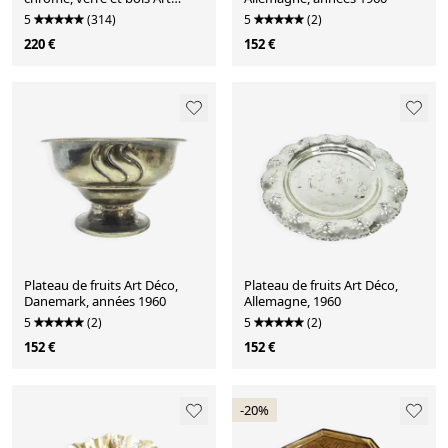
Déco, Tchécoslovaquie années
5
(314)
5
(2)
1930
220 €
152 €
Plateau de fruits Art Déco,
Plateau de fruits Art Déco,
Danemark, années 1960
Allemagne, 1960
5
(2)
5
(2)
152 €
152 €
-20%