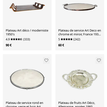
Plateau Art déco / moderniste
Plateau de service Art Deco en
1950's
chrome et miroir, France 1930
/ 40
4.9
(333)
5
(242)
90 €
60 €
Plateau de service rond en
Plateau de fruits Art Déco,
chrome, verre et bois Art
Allemagne, années 1960