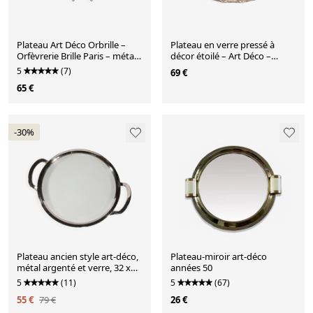
Plateau Art Déco Orbrille –
Plateau en verre pressé à
Orfèvrerie Brille Paris – métal
décor étoilé – Art Déco –
argenté – années 30
(Colonial)
5
(7)
69 €
65 €
-30%
Plateau ancien style art-déco,
Plateau-miroir art-déco
métal argenté et verre, 32 x
années 50
40cm
5
(11)
5
(67)
55 €
79 €
26 €