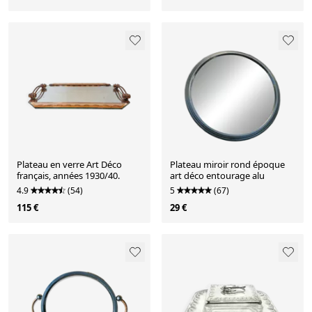
Plateau en verre Art Déco
Plateau miroir rond époque
français, années 1930/40.
art déco entourage alu
4.9
(54)
5
(67)
115 €
29 €