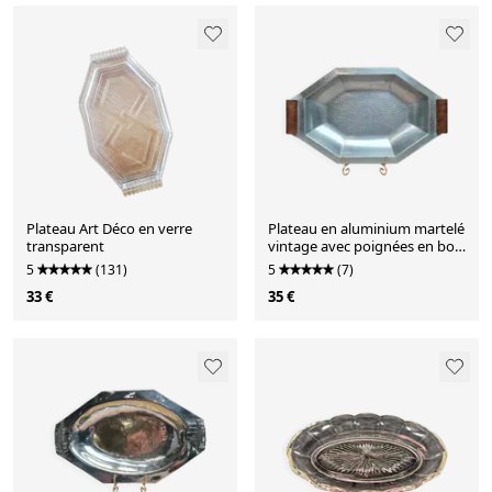
Plateau Art Déco en verre
Plateau en aluminium martelé
transparent
vintage avec poignées en bois
de style Art Déco
5
(131)
5
(7)
33 €
35 €