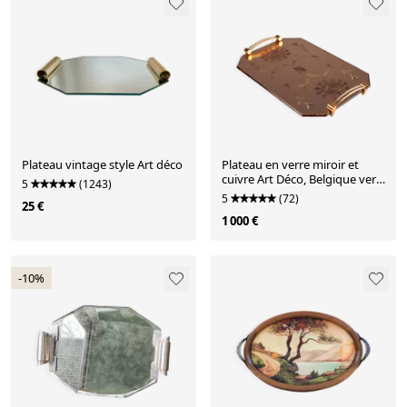
Plateau vintage style Art déco
Plateau en verre miroir et
cuivre Art Déco, Belgique vers
5
(1243)
1920
5
(72)
25 €
1 000 €
-10%