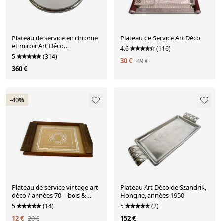
Plateau de service en chrome
Plateau de Service Art Déco
et miroir Art Déco
4.6
(116)
tchécoslovaque, vers les
5
(314)
30 €
49 €
années 1930.
360 €
-40%
Plateau de service vintage art
Plateau Art Déco de Szandrik,
déco / années 70 – bois &
Hongrie, années 1950
fond miroi
5
(14)
5
(2)
12 €
20 €
152 €