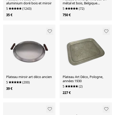
aluminium doré bois et miroir
métal et bois, Belgique
années 1920
5
(1243)
5
(72)
35 €
750 €
Plateau miroir art déco ancien
Plateau Art Déco, Pologne,
années 1930
5
(200)
5
(2)
39 €
227 €