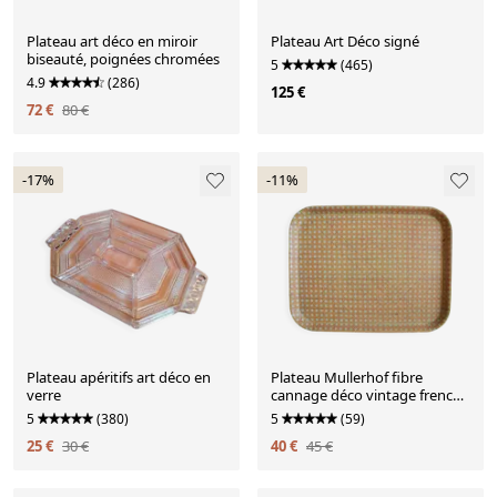
Plateau art déco en miroir
Plateau Art Déco signé
biseauté, poignées chromées
5
(465)
4.9
(286)
125 €
72 €
80 €
-17%
-11%
Plateau apéritifs art déco en
Plateau Mullerhof fibre
verre
cannage déco vintage french
fiberglass tray 70s
5
(380)
5
(59)
25 €
30 €
40 €
45 €