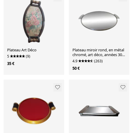
Plateau Art Déco
Plateau miroir rond, en métal
chromé, art déco, années 30-
5
(9)
40
4.9
(263)
35 €
50 €