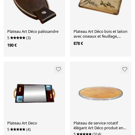
Plateau Art Déco palissandre
Plateau Art Déco bois et laiton
avec oiseaux et feuillage,
5
(3)
années 1940
878 €
190 €
Plateau Art Deco
Plateau de service rotatif
élégant Art Déco produit en
5
(4)
Tchécoslovaquie dans les
5
(314)