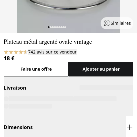
Similaires
Page 1 of 10
Plateau métal argenté ovale vintage
742 avis sur ce vendeur
18 €
Faire une offre
Ajouter au panier
Livraison
Dimensions