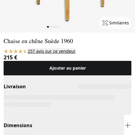
Similaires
Page 1 of 7
Chaise en chêne Suède 1960
257 avis sur ce vendeur
215 €
Ajouter au panier
Livraison
Dimensions