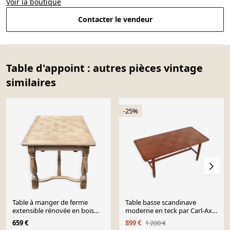
Voir la boutique
Contacter le vendeur
Table d'appoint : autres pièces vintage
similaires
-25%
Table à manger de ferme
Table basse scandinave
extensible rénovée en bois
moderne en teck par Carl-Axel
260cm du 19ème
Acking, Suède des années
659 €
899 €
1 200 €
1960