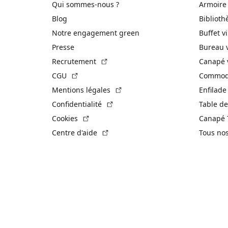
Qui sommes-nous ?
Armoire
Blog
Biblioth
Notre engagement green
Buffet v
Presse
Bureau 
(Lien externe)
Recrutement
Canapé 
(Lien externe)
CGU
Commode
(Lien externe)
Mentions légales
Enfilade
(Lien externe)
Confidentialité
Table de
(Lien externe)
Cookies
Canapé 
(Lien externe)
Centre d'aide
Tous no