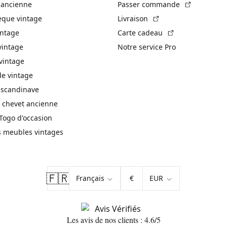
(Lien exte
 ancienne
Passer commande
(Lien externe)
èque vintage
Livraison
(Lien externe)
intage
Carte cadeau
vintage
Notre service Pro
vintage
 vintage
 scandinave
 chevet ancienne
Togo d'occasion
s meubles vintages
🇫🇷
€
Les avis de nos clients : 4.6/5