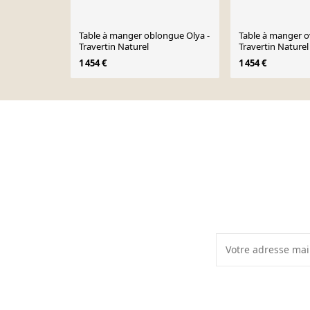
Table à manger oblongue Olya -
Table à manger o
Travertin Naturel
Travertin Naturel
1 454 €
1 454 €
Page 1 of 10