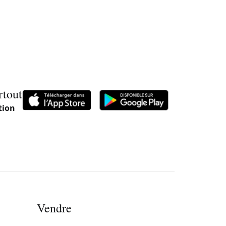
rtout
tion
Vendre