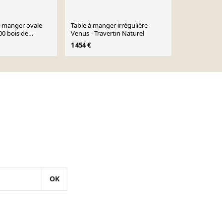
 à manger ovale
Table à manger irrégulière
Table basse 
00 bois de
Venus - Travertin Naturel
Olympia - Tr
1 454 €
585 €
OK