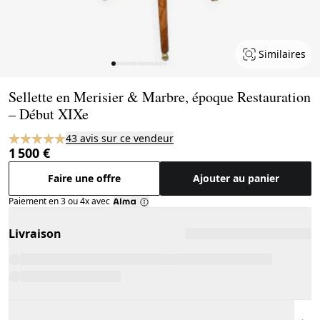
Similaires
Page 1 of 13
Sellette en Merisier & Marbre, époque Restauration
– Début XIXe
43 avis sur ce vendeur
1 500 €
Faire une offre
Ajouter au panier
Paiement en 3 ou 4x avec
Livraison