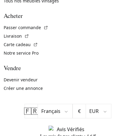
Tous nos meubles vintages
Acheter
(Lien externe)
Passer commande
(Lien externe)
Livraison
(Lien externe)
Carte cadeau
Notre service Pro
Vendre
Devenir vendeur
Créer une annonce
🇫🇷
€
Les avis de nos clients : 4.6/5