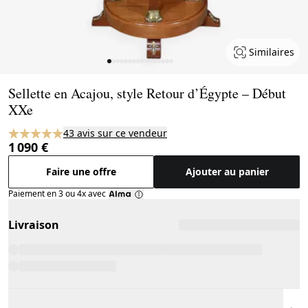
Similaires
Page 1 of 16
Sellette en Acajou, style Retour d’Égypte – Début
XXe
43 avis sur ce vendeur
1 090 €
Faire une offre
Ajouter au panier
Paiement en 3 ou 4x avec
Livraison