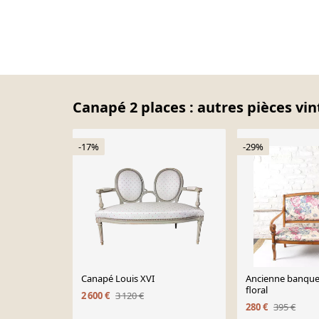
Canapé 2 places : autres pièces vin
-17%
-29%
Canapé Louis XVI
Ancienne banquet
floral
2 600 €
3 120 €
280 €
395 €