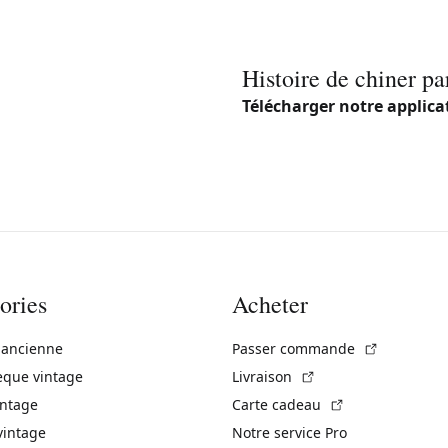
Histoire de chiner pa
Télécharger notre applica
ories
Acheter
(Lien exte
 ancienne
Passer commande
(Lien externe)
èque vintage
Livraison
(Lien externe)
intage
Carte cadeau
vintage
Notre service Pro