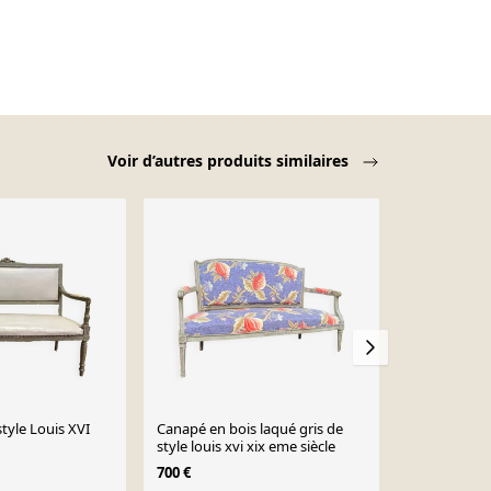
Voir d’autres produits similaires
tyle Louis XVI
Canapé en bois laqué gris de
Canapé Art 
style louis xvi xix eme siècle
bois cintré e
frères Thone
700 €
1 466 €
1900.