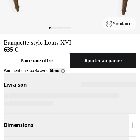
Similaires
Page 1 of 12
Banquette style Louis XVI
635 €
Faire une offre
Ajouter au panier
Paiement en 3 ou 4x avec
Livraison
Dimensions