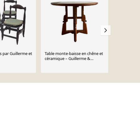
s par Guillerme et
Table monte-baisse en chêne et
Guillerme e
céramique – Guillerme &
extensible pour votre maison
Chambron, Franc
France
6 950 €