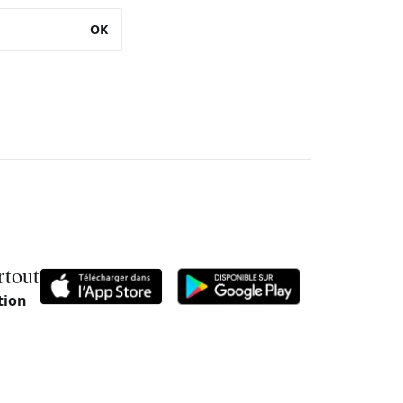
OK
rtout
tion