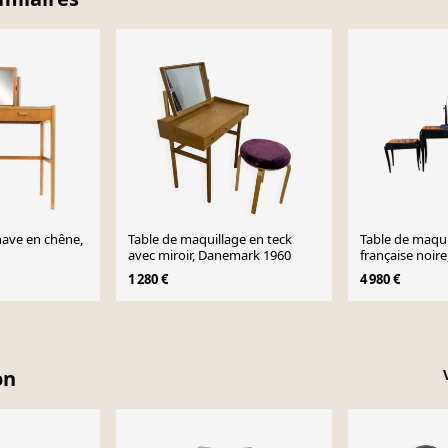
nave en chêne,
Table de maquillage en teck
Table de maqui
avec miroir, Danemark 1960
française noire
de nuit, ensem
1 280 €
4 980 €
on