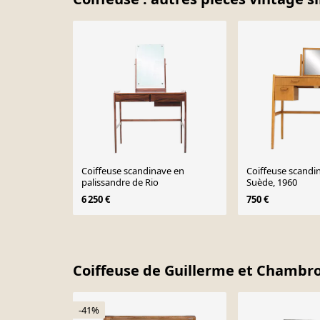
Coiffeuse scandinave en
Coiffeuse scandi
palissandre de Rio
Suède, 1960
6 250 €
750 €
Page 1 of 10
Coiffeuse de Guillerme et Chambr
-41%