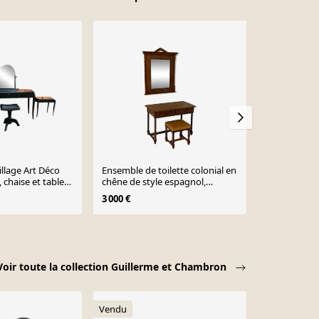
llage Art Déco
Ensemble de toilette colonial en
Coiffeuse vi
, chaise et tables
chêne de style espagnol,
Déco françai
ble de 4
ensemble de 3 pièces
1960, lot de 
3 000 €
2 950 €
Voir toute la collection Guillerme et Chambron
Vendu