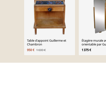
Table d'appoint Guillerme et
Étagère murale a
Chambron
orientable par Gu
Chambron pour 
950 €
1 600 €
1 375 €
1960’s
Page 1 of 10