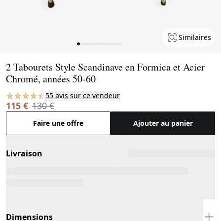
Similaires
Page 1 of 15
2 Tabourets Style Scandinave en Formica et Acier
Chromé, années 50-60
55 avis sur ce vendeur
115 €
130 €
Faire une offre
Ajouter au panier
Livraison
Dimensions