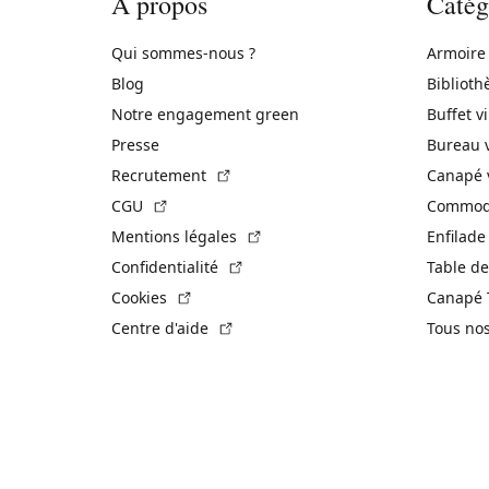
À propos
Catég
Qui sommes-nous ?
Armoire
Blog
Biblioth
Notre engagement green
Buffet v
Presse
Bureau 
(Lien externe)
Recrutement
Canapé 
(Lien externe)
CGU
Commode
(Lien externe)
Mentions légales
Enfilade
(Lien externe)
Confidentialité
Table de
(Lien externe)
Cookies
Canapé 
(Lien externe)
Centre d'aide
Tous no