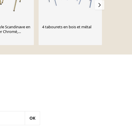
yle Scandinave en
4 tabourets en bois et métal
Paire de tabo
er Chromé,
orange et b
années 1960
OK