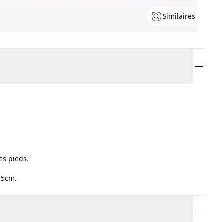
Similaires
es pieds.
 5cm.