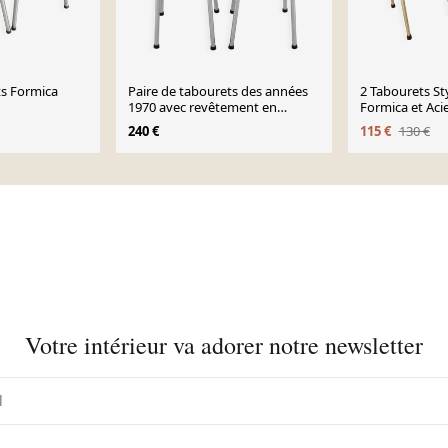
ts Formica
Paire de tabourets des années
2 Tabourets St
1970 avec revêtement en
Formica et Aci
similicuir, Tchécoslovaquie
années 50-60
240 €
115 €
130 €
Votre intérieur va adorer notre newsletter