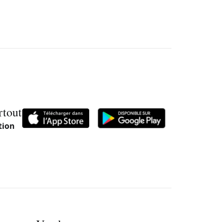
rtout
tion