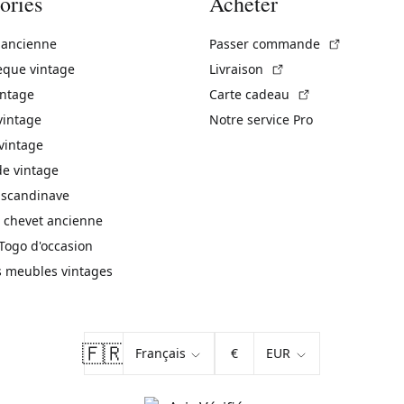
ories
Acheter
(Lien exte
 ancienne
Passer commande
(Lien externe)
èque vintage
Livraison
(Lien externe)
intage
Carte cadeau
vintage
Notre service Pro
vintage
 vintage
 scandinave
 chevet ancienne
Togo d'occasion
s meubles vintages
🇫🇷
€