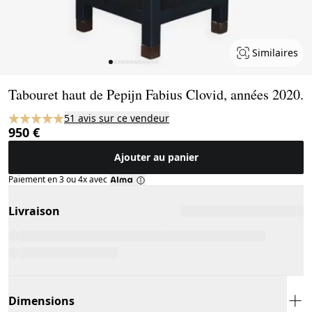
Similaires
Page 1 of 12
Tabouret haut de Pepijn Fabius Clovid, années 2020.
51 avis sur ce vendeur
950 €
Ajouter au panier
Paiement en 3 ou 4x avec
Livraison
Dimensions