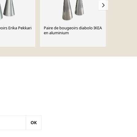
oirs Erika Pekkari
Paire de bougeoirs diabolo IKEA
Bougeoirs Gö
en aluminium
Pekkari Ikea
70 €
OK