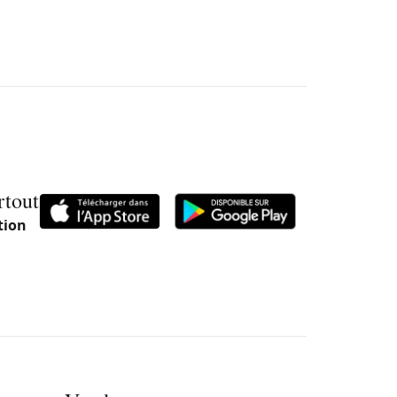
rtout
tion