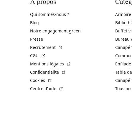
À propos
Catég
Qui sommes-nous ?
Armoire
Blog
Biblioth
Notre engagement green
Buffet v
Presse
Bureau 
(Lien externe)
Recrutement
Canapé 
(Lien externe)
CGU
Commode
(Lien externe)
Mentions légales
Enfilade
(Lien externe)
Confidentialité
Table de
(Lien externe)
Cookies
Canapé 
(Lien externe)
Centre d'aide
Tous no