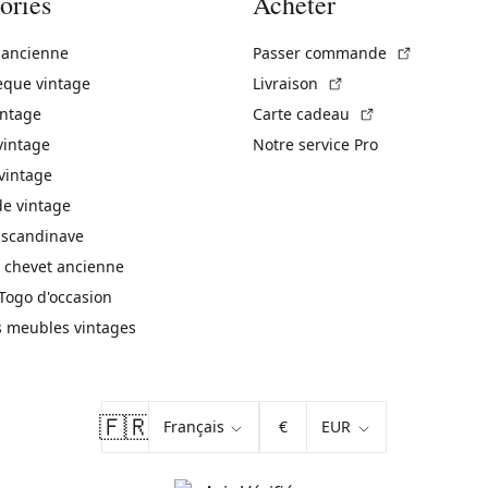
ories
Acheter
(Lien exte
 ancienne
Passer commande
(Lien externe)
èque vintage
Livraison
(Lien externe)
intage
Carte cadeau
vintage
Notre service Pro
vintage
 vintage
 scandinave
 chevet ancienne
Togo d'occasion
s meubles vintages
🇫🇷
€