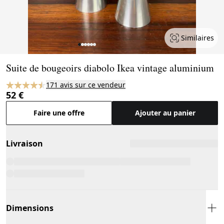
Similaires
Page 1 of 6
Suite de bougeoirs diabolo Ikea vintage aluminium
171 avis sur ce vendeur
52 €
Faire une offre
Ajouter au panier
Livraison
Dimensions