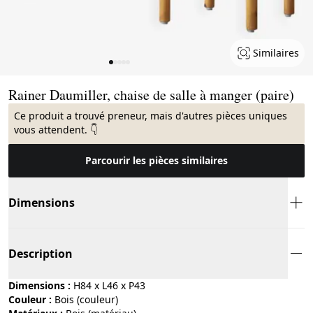
Similaires
Page 1 of 5
Rainer Daumiller, chaise de salle à manger (paire)
Ce produit a trouvé preneur, mais d'autres pièces uniques
vous attendent. 👇
Parcourir les pièces similaires
Dimensions
Description
Dimensions :
H84 x L46 x P43
Couleur :
bois (couleur)