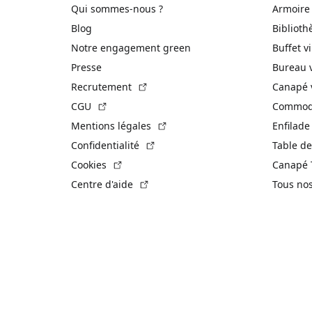
Qui sommes-nous ?
Armoire
Blog
Biblioth
Notre engagement green
Buffet v
Presse
Bureau 
(Lien externe)
Recrutement
Canapé 
(Lien externe)
CGU
Commode
(Lien externe)
Mentions légales
Enfilade
(Lien externe)
Confidentialité
Table de
(Lien externe)
Cookies
Canapé 
(Lien externe)
Centre d'aide
Tous no