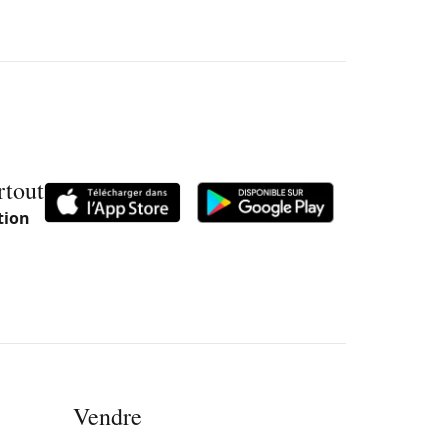
rtout
tion
Vendre