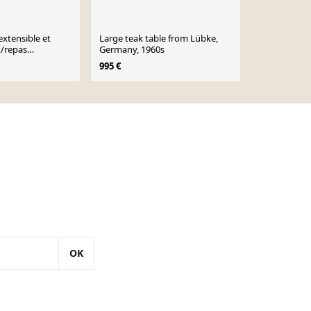
extensible et
Large teak table from Lübke,
Table de fer
x/repas
Germany, 1960s
1 350 €
.Hundevad.
995 €
OK