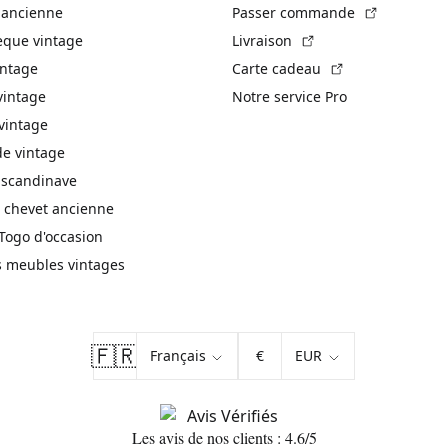
(Lien exte
 ancienne
Passer commande
(Lien externe)
èque vintage
Livraison
(Lien externe)
intage
Carte cadeau
vintage
Notre service Pro
vintage
 vintage
 scandinave
 chevet ancienne
Togo d'occasion
s meubles vintages
🇫🇷
€
Les avis de nos clients : 4.6/5