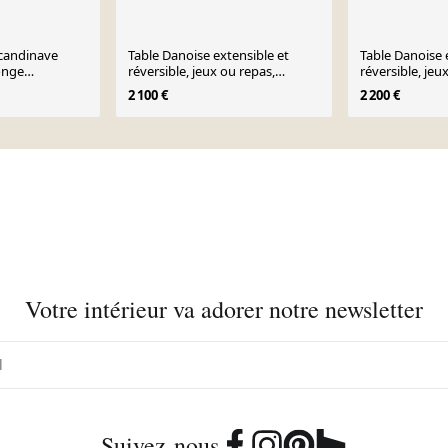
scandinave
Table Danoise extensible et
Table Danoise 
onge
réversible, jeux ou repas,
réversible, jeu
s - Suède -
palissandre 1960.
palissandre P
2 100 €
2 200 €
Votre intérieur va adorer notre newsletter
Suivez-nous