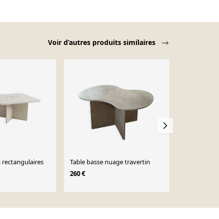
Voir d’autres produits similaires
s rectangulaires
Table basse nuage travertin
Paire de tab
travertin vi
260 €
d'appoint, 
1 092 €