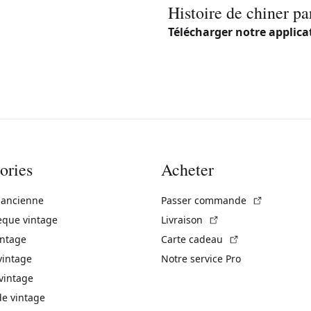
Histoire de chiner pa
Télécharger notre applica
ories
Acheter
(Lien exte
 ancienne
Passer commande
(Lien externe)
èque vintage
Livraison
(Lien externe)
intage
Carte cadeau
vintage
Notre service Pro
vintage
 vintage