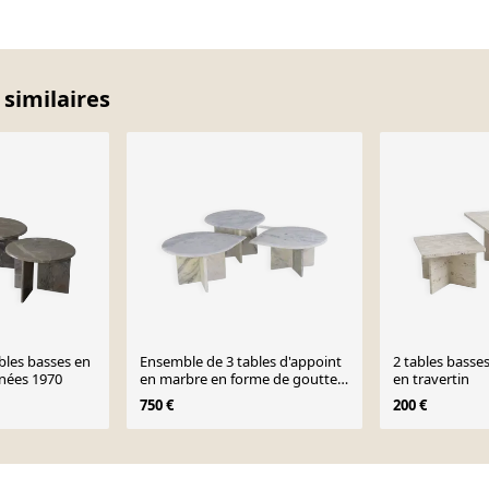
 similaires
bles basses en
Ensemble de 3 tables d'appoint
2 tables basse
nnées 1970
en marbre en forme de goutte
en travertin
d'eau, table basse vintage.
750 €
200 €