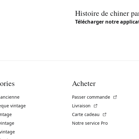
Histoire de chiner pa
Télécharger notre applica
ories
Acheter
(Lien exte
 ancienne
Passer commande
(Lien externe)
èque vintage
Livraison
(Lien externe)
intage
Carte cadeau
vintage
Notre service Pro
vintage