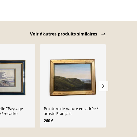
Voir d’autres produits similaires
Vendu
lle "Paysage
Peinture de nature encadrée /
Classical wat
X° + cadre
artiste Français
century schoo
1818.
260 €