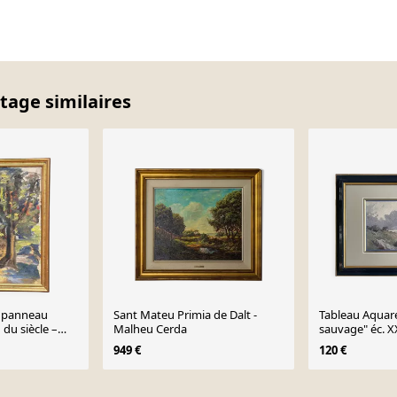
ntage similaires
r panneau
Sant Mateu Primia de Dalt -
Tableau Aquare
 du siècle –
Malheu Cerda
sauvage" éc. X
ed – daté de
949 €
120 €
 encadré – 68 ×