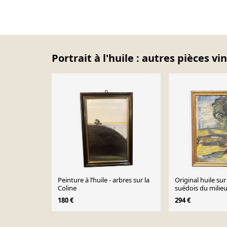
Portrait à l'huile : autres pièces vi
Peinture à l’huile - arbres sur la
Original huile su
Coline
suédois du milieu
“Träd” par Manfr
180 €
294 €
1959 – vintage et
56 cm
Page 1 of 10