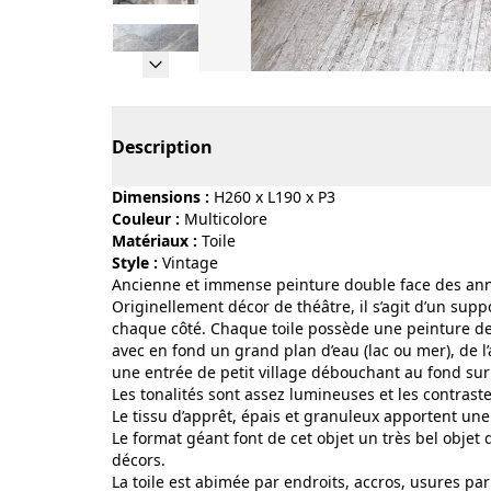
Page 1 of 45
Description
Dimensions :
H260 x L190 x P3
Couleur :
multicolore
Matériaux :
toile
Style :
vintage
Ancienne et immense peinture double face des an
Originellement décor de théâtre, il s’agit d’un sup
chaque côté. Chaque toile possède une peinture d
avec en fond un grand plan d’eau (lac ou mer), de 
une entrée de petit village débouchant au fond sur
Les tonalités sont assez lumineuses et les contraste
Le tissu d’apprêt, épais et granuleux apportent une 
Le format géant font de cet objet un très bel objet d
décors.
La toile est abimée par endroits, accros, usures p