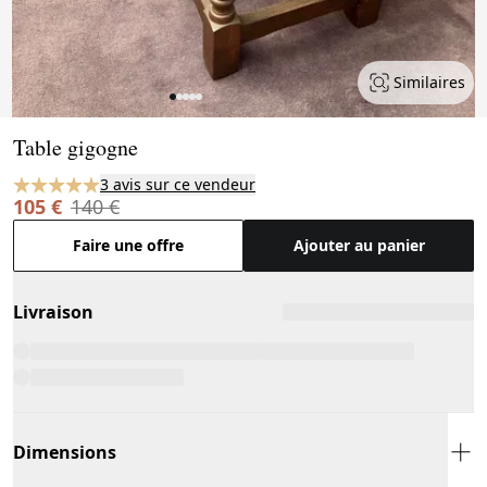
Similaires
Page 1 of 5
Table gigogne
3 avis sur ce vendeur
105 €
140 €
Faire une offre
Ajouter au panier
Livraison
Dimensions