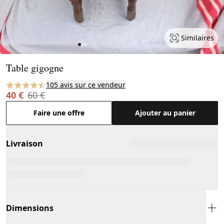
Similaires
Page 1 of 3
Table gigogne
105 avis sur ce vendeur
40 €
60 €
Faire une offre
Ajouter au panier
Livraison
Dimensions