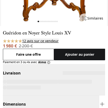
Similaires
Page 1 of 14
Guéridon en Noyer Style Louis XV
12 avis sur ce vendeur
1 980 €
2 200 €
Faire une offre
Ajouter au panier
Paiement en 3 ou 4x avec
Livraison
Dimensions