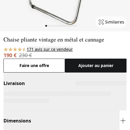
Similaires
Page 1 of 18
Chaise pliante vintage en métal et cannage
171 avis sur ce vendeur
190 €
230 €
Faire une offre
Ajouter au panier
Livraison
Dimensions