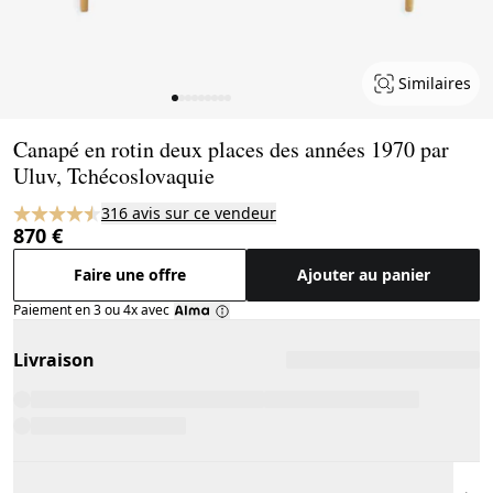
Similaires
Page 1 of 9
Canapé en rotin deux places des années 1970 par
Uluv, Tchécoslovaquie
316 avis sur ce vendeur
870 €
Faire une offre
Ajouter au panier
Paiement en 3 ou 4x avec
Livraison