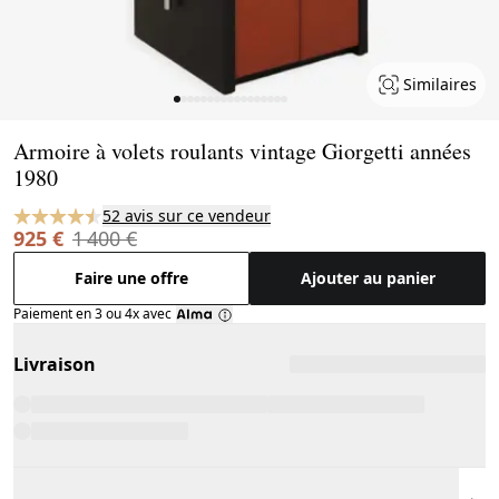
Similaires
Page 1 of 17
Armoire à volets roulants vintage Giorgetti années
1980
52 avis sur ce vendeur
925 €
1 400 €
Faire une offre
Ajouter au panier
Paiement en 3 ou 4x avec
Livraison