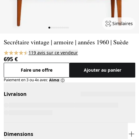
Similaires
Page 1 of 11
Secrétaire vintage | armoire | années 1960 | Suède
119 avis sur ce vendeur
695 €
Faire une offre
Ajouter au panier
Paiement en 3 ou 4x avec
Livraison
Dimensions