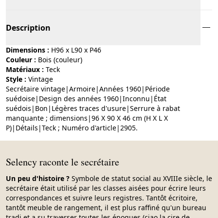
Description
Dimensions :
H96 x L90 x P46
Couleur :
bois (couleur)
Matériaux :
teck
Style :
vintage
Secrétaire vintage|Armoire|Années 1960|Période
suédoise|Design des années 1960|Inconnu|État
suédois|Bon|Légères traces d'usure|Serrure à rabat
manquante ; dimensions|96 X 90 X 46 cm (H X L X
P)|Détails|Teck ; Numéro d'article|2905.
Selency raconte le secrétaire
Un peu d'histoire ?
Symbole de statut social au XVIIIe siècle, le
secrétaire était utilisé par les classes aisées pour écrire leurs
correspondances et suivre leurs registres. Tantôt écritoire,
tantôt meuble de rangement, il est plus raffiné qu'un bureau
tradi et a su traverser toutes les époques (ciao la cire de