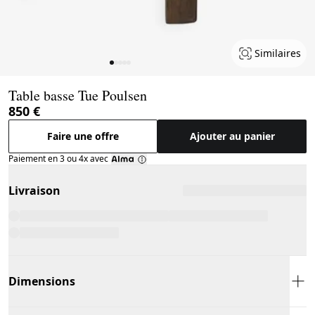
Similaires
Page 1 of 5
Table basse Tue Poulsen
850 €
Faire une offre
Ajouter au panier
Paiement en 3 ou 4x avec
Livraison
Dimensions