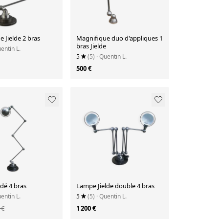
 Jielde 2 bras
Magnifique duo d'appliques 1
bras Jielde
uentin L.
5
(5)
· Quentin L.
500 €
dé 4 bras
Lampe Jielde double 4 bras
uentin L.
5
(5)
· Quentin L.
 €
1 200 €