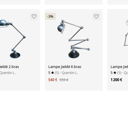
-3%
eldé 2 bras
Lampe Jieldé 6 bras
Lampe Jiel
 Quentin L.
5
(5)
· Quentin L.
5
(5)
· Q
540 €
555 €
1 200 €