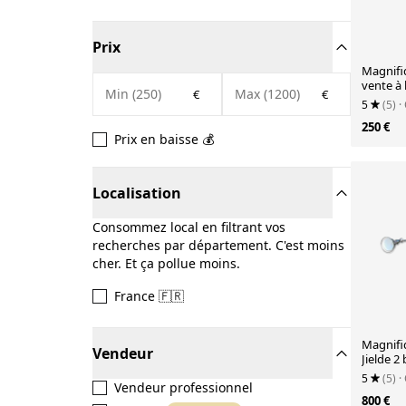
Prix
Magnifiq
vente à 
€
€
5
(5)
·
250 €
Prix en baisse 💰
Localisation
Consommez local en filtrant vos
recherches par département. C'est moins
cher. Et ça pollue moins.
France 🇫🇷
Magnifi
Vendeur
Jielde 2
5
(5)
·
Vendeur professionnel
800 €