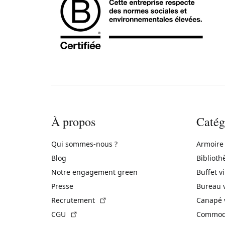
À propos
Catég
Qui sommes-nous ?
Armoire
Blog
Biblioth
Notre engagement green
Buffet v
Presse
Bureau 
(Lien externe)
Recrutement
Canapé 
(Lien externe)
CGU
Commode