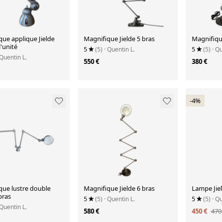
ue applique Jielde
Magnifique Jielde 5 bras
Magnifique
l'unité
5
(5)
· Quentin L.
5
(5)
· Q
 Quentin L.
550 €
380 €
-4%
que lustre double
Magnifique Jielde 6 bras
Lampe Jiel
 bras
5
(5)
· Quentin L.
5
(5)
· Q
 Quentin L.
580 €
450 €
470