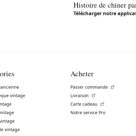
Histoire de chiner pa
Télécharger notre applica
ories
Acheter
(Lien exte
 ancienne
Passer commande
(Lien externe)
èque vintage
Livraison
(Lien externe)
intage
Carte cadeau
vintage
Notre service Pro
vintage
 vintage