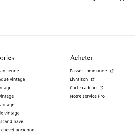
ories
Acheter
(Lien exte
 ancienne
Passer commande
(Lien externe)
èque vintage
Livraison
(Lien externe)
intage
Carte cadeau
vintage
Notre service Pro
vintage
 vintage
 scandinave
 chevet ancienne