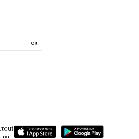
OK
rtout
tion