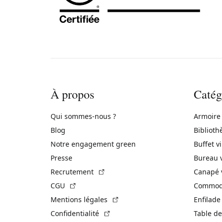
À propos
Catég
Qui sommes-nous ?
Armoire
Blog
Biblioth
Notre engagement green
Buffet v
Presse
Bureau 
(Lien externe)
Recrutement
Canapé 
(Lien externe)
CGU
Commode
(Lien externe)
Mentions légales
Enfilade
(Lien externe)
Confidentialité
Table de