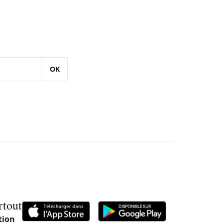
OK
rtout
tion