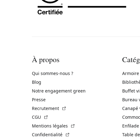
À propos
Catég
Qui sommes-nous ?
Armoire
Blog
Biblioth
Notre engagement green
Buffet v
Presse
Bureau 
(Lien externe)
Recrutement
Canapé 
(Lien externe)
CGU
Commode
(Lien externe)
Mentions légales
Enfilade
(Lien externe)
Confidentialité
Table de