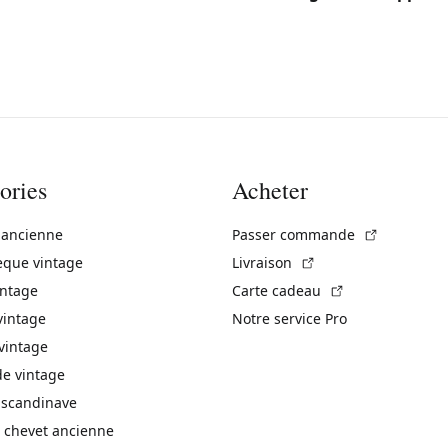
ories
Acheter
(Lien exte
 ancienne
Passer commande
(Lien externe)
èque vintage
Livraison
(Lien externe)
intage
Carte cadeau
vintage
Notre service Pro
vintage
 vintage
 scandinave
 chevet ancienne